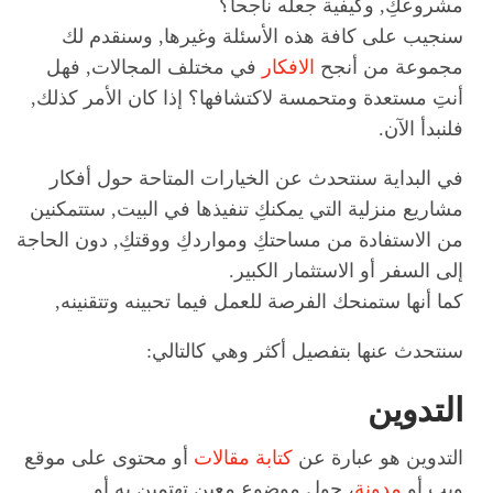
مشروعكِ, وكيفية جعله ناجحاً؟
سنجيب على كافة هذه الأسئلة وغيرها, وسنقدم لك
مجموعة من أنجح
الافكار
في مختلف المجالات, فهل
أنتِ مستعدة ومتحمسة لاكتشافها؟ إذا كان الأمر كذلك,
فلنبدأ الآن.
في البداية سنتحدث عن الخيارات المتاحة حول أفكار
مشاريع منزلية التي يمكنكِ تنفيذها في البيت, ستتمكنين
من الاستفادة من مساحتكِ ومواردكِ ووقتكِ, دون الحاجة
إلى السفر أو الاستثمار الكبير.
كما أنها ستمنحك الفرصة للعمل فيما تحبينه وتتقنينه,
سنتحدث عنها بتفصيل أكثر وهي كالتالي:
التدوين
التدوين هو عبارة عن
كتابة مقالات
أو محتوى على موقع
ويب أو
مدونة
، حول موضوع معين تهتمين به أو