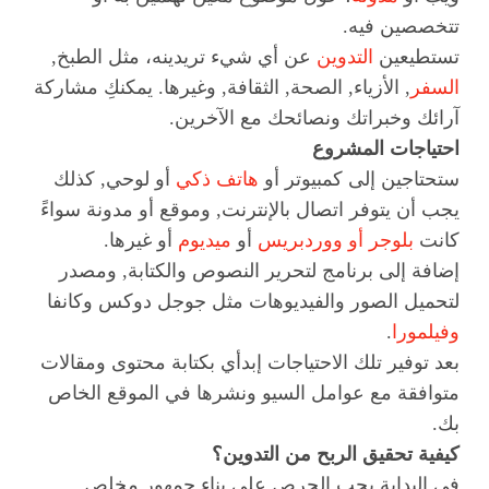
تتخصصين فيه.
تستطيعين
التدوين
عن أي شيء تريدينه، مثل الطبخ,
السفر
, الأزياء, الصحة, الثقافة, وغيرها. يمكنكِ مشاركة
آرائك وخبراتك ونصائحك مع الآخرين.
احتياجات المشروع
ستحتاجين إلى كمبيوتر أو
هاتف ذكي
أو لوحي, كذلك
يجب أن يتوفر اتصال بالإنترنت, وموقع أو مدونة سواءً
كانت
بلوجر أو ووردبريس
أو
ميديوم
أو غيرها.
إضافة إلى برنامج لتحرير النصوص والكتابة, ومصدر
لتحميل الصور والفيديوهات مثل جوجل دوكس وكانفا
وفيلمورا
.
بعد توفير تلك الاحتياجات إبدأي بكتابة محتوى ومقالات
متوافقة مع عوامل السيو ونشرها في الموقع الخاص
بك.
كيفية تحقيق الربح من التدوين؟
في البداية يجب الحرص على بناء جمهور مخلص