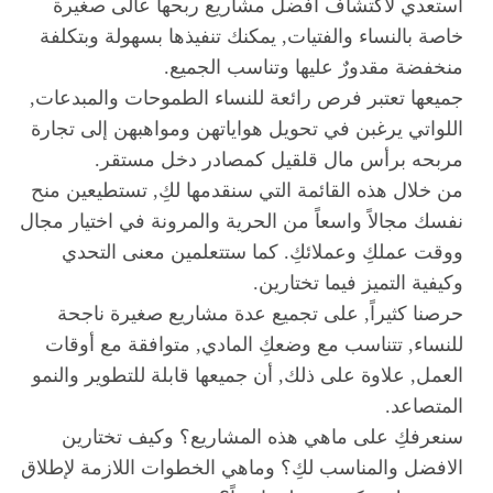
استعدي لاكتشاف أفضل مشاريع ربحها عالى صغيرة
خاصة بالنساء والفتيات, يمكنك تنفيذها بسهولة وبتكلفة
منخفضة مقدورٌ عليها وتناسب الجميع.
جميعها تعتبر فرص رائعة للنساء الطموحات والمبدعات,
اللواتي يرغبن في تحويل هواياتهن ومواهبهن إلى تجارة
مربحه برأس مال قلقيل كمصادر دخل مستقر.
من خلال هذه القائمة التي سنقدمها لكِ, تستطيعين منح
نفسك مجالاً واسعاً من الحرية والمرونة في اختيار مجال
ووقت عملكِ وعملائكِ. كما ستتعلمين معنى التحدي
وكيفية التميز فيما تختارين.
حرصنا كثيراً, على تجميع عدة مشاريع صغيرة ناجحة
للنساء, تتناسب مع وضعكِ المادي, متوافقة مع أوقات
العمل, علاوة على ذلك, أن جميعها قابلة للتطوير والنمو
المتصاعد.
سنعرفكِ على ماهي هذه المشاريع؟ وكيف تختارين
الافضل والمناسب لكِ؟ وماهي الخطوات اللازمة لإطلاق