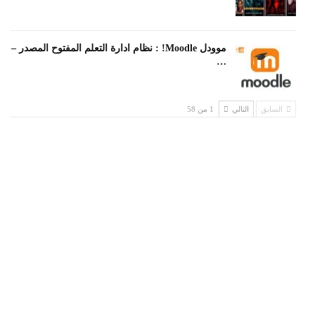
موودل Moodle! : نظام ادارة التعلم المفتوح المصدر –
…
السابق
التالي
1 من 58