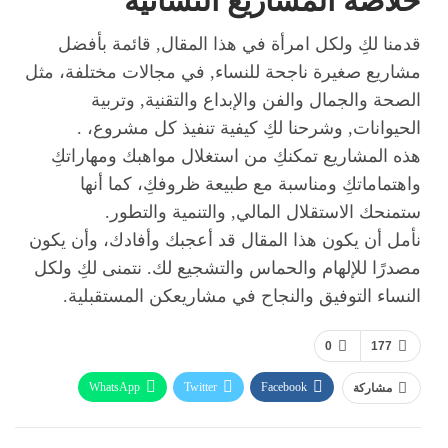
خلاصة المشاريع النسائية
قدمنا لكِ ولكل امرأة في هذا المقال, قائمة بأفضل
مشاريع صغيرة ناجحة للنساء, في مجالات مختلفة، مثل
الصحة والجمال والفن والإبداع والتقنية, وتربية
الحيوانات, وشرحنا لكِ كيفية تنفيذ كل مشروع، .
هذه المشاريع تمكنكِ من استغلال مواهبك ومهاراتكِ
واهتماماتكِ ومناسبة مع طبيعة ظروفكِ، كما أنها
ستمنحك الاستقلال المالي, والتنمية والتطور.
نأمل أن يكون هذا المقال قد أعجبك وأفادك، وأن يكون
مصدرًا للإلهام والحماس والتشجيع لك. نتمنى لكِ ولكل
النساء التوفيق والنجاح في مشاريعكن المستقبلية.
0
177
WhatsApp
Twitter
Facebook
مشاركة
ReddIt
Pinterest
Telegram