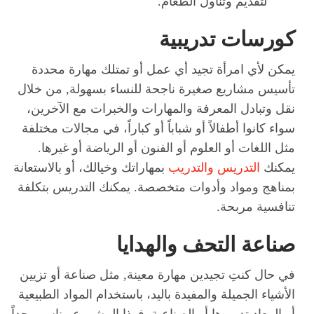
لتقديم وتناول الطعام.
كورسات تدريبية
يمكن لأي امرأة تجيد أي عمل أو تمتلك مهارة محددة
تأسيس مشاريع صغيرة ناجحة للنساء بسهولة, من خلال
نقل وتبادل المعرفة والمهارات والخبرات مع الآخرين،
سواء كانوا أطفالاً أو شباباً أو كباراً، في مجالات مختلفة
مثل اللغات أو العلوم أو الفنون أو الرياضة أو غيرها.
يمكنك
التدريس
والتدريب
بمهاراتك وخيالك، أو بالاستعانة
بمناهج ومواد وأدوات متخصصة. يمكنك التدريس بتكلفة
تنافسية مربحة.
صناعة التحف والهدايا
في حال كنتِ تجيدين مهارة معينة, مثل صناعة أو تزيين
الأشياء الجميلة والمفيدة باليد، باستخدام المواد الطبيعية
أو المعاد تدويرها أو الصناعية, فهذا المشروع مناسب جداً