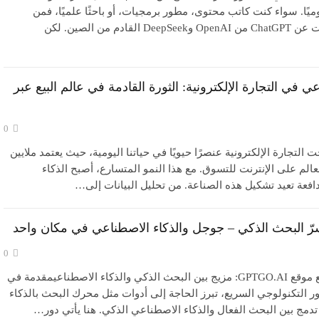
ميًا. سواء كنت كاتب محتوى، مطور برمجيات، أو باحثًا علميًا، فمن
المؤكد أنك سمعت عن ChatGPT من OpenAI وDeepSeek القادم من الصين. لكن
ي في التجارة الإلكترونية: الثورة القادمة في عالم البيع عبر
0
التجارة الإلكترونية عنصرًا حيويًا في حياتنا اليومية، حيث يعتمد ملايين
لم على الإنترنت للتسوق. مع هذا النمو المتسارع، أصبح الذكاء
فعة تعيد تشكيل هذه الصناعة. من تحليل البيانات إلى…
0
تجربة احترافية مع موقع GPTGO.AI: مزيج بين البحث الذكي والذكاء الاصطناعيمقدمة في
 التكنولوجي السريع، تبرز الحاجة إلى أدوات مثل محرك البحث بالذكاء
دمج بين البحث الفعال والذكاء الاصطناعي الذكي. هنا يأتي دور…