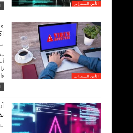
الأمن السيبراني
ا
ما
اك
سبتم
مق
أس
زا
وا
الأمن السيبراني
ا
أن
نف
مارس