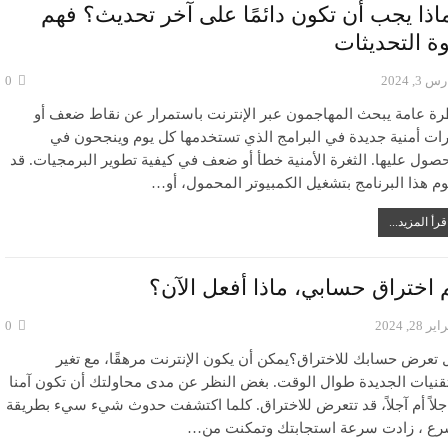
اذا يجب أن تكون دائمًا على آخر تحديث؟ فهم
ة التحديثات
 3, 2024
0
رة عامة يبحث المهاجمون عبر الإنترنت باستمرار عن نقاط ضعف أو
رات أمنية جديدة في البرامج الذي تستخدمها كل يوم وينجحون في
حصول عليها. الثغرة الأمنية خطأ أو ضعف في كيفية تطوير البرمجيات. قد
وم هذا البرنامج بتشغيل الكمبيوتر المحمول، أو…
قرأ المزيد...
 اختراق حسابي، ماذا أفعل الآن؟
ر 28, 2024
0
 تعرض حسابك للاختراق؟يمكن أن يكون الإنترنت مرهقًا، مع تغير
تقنيات الجديدة طوال الوقت. بغض النظر عن مدى محاولتك أن تكون آمنا
جلاً أم آجلاً، قد تتعرض للاختراق. كلما اكتشفت حدوث شيء سيء بطريقة
رع ، زادت سرعة استجابتك وتمكنت من…