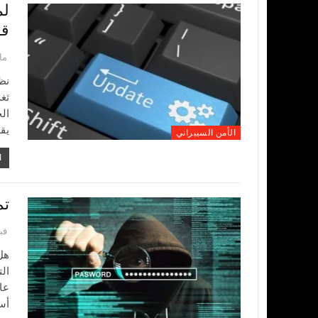
لم
قو
مارس
نظ
ثغ
ال
يق
الأمن السيبراني
ا
تم
فبراي
هل
ال
عا
أس