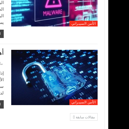
الب
الج
ال
يس
الأمن السيبراني
ا
أه
مارس
إذ
ال
ست
لد
الأمن السيبراني
ا
مقالات سابقة