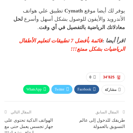
يوفر لك أيضا موقع
Cymath
تطبيق علي هواتف
الأندرويد والأيفون للوصول بشكل أسهل وأسرع
لحل
معادلاتك الرياضية بالتفصيل في أي وقت
.
اقرأ أيضا :
قائمة بأفضل 7 تطبيقات لتعليم الأطفال
الرياضيات بشكل ممتع!!!
0
34٬825
WhatsApp
Twitter
Facebook
مشاركة
ReddIt
Pinterest
Telegram
االبريد الالكتروني
المقال السابق
المقال التالي
طريقك للدخول إلى عالم
الهواتف الذكية تحتوى على
التسويق بالعمولة
جهاز تجسس يعمل حتى مع
إيقاف تشغيله!!!