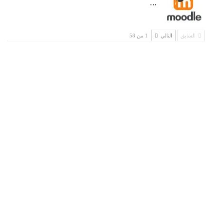
…
السابق
التالي
1 من 58