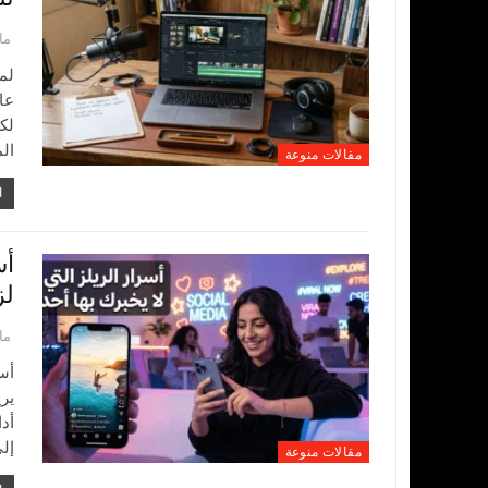
مارس
لم
عائ
لك
ال
مقالات منوعة
ا
لز
مارس
أس
ير
أد
إل
مقالات منوعة