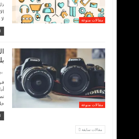
ذل
ال
لا
مقالات منوعة
ا
ال
بل
يونيو
في
أدا
تص
خل
مقالات منوعة
ا
مقالات سابقة