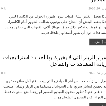
 26, 2026
0
اذا يفضل الكثير إنشاء قنوات بدون ظهور؟ الخوف من الكاميرا ليس
قًا يعتقد البعض أن النجاح على يوتيوب يتطلب الظهور أمام الكاميرا،
ن الواقع يثبت عكس ذلك تمامًا. فهناك آلاف القنوات التي تحقق ملايين
مشاهدات دون أن يظهر أصحابها إطلاقًا. في…
قرأ المزيد...
أسرار الريلز التي لا يخبرك بها أحد : 7 استراتيجيات
يادة المشاهدات والتفاعل
 24, 2026
0
رار الريلز أصبحت من أهم المواضيع التي يبحث عنها كل صانع محتوى
يد تحقيق انتشار سريع على السوشال ميديا.ما هي الريلز ولماذا أصبحت
اة لا غنى عنها؟ تطور محتوى الفيديو القصير لو رجعنا بضع سنوات فقط
ى الوراء، كان المحتوى الطويل هو…