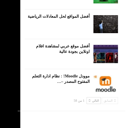
أفضل المواقع لحل المعادلات الرياضية
أفضل موقع عربي لمشاهدة افلام
اونلاين بجودة عالية
موودل Moodle! : نظام ادارة التعلم
المفتوح المصدر –…
السابق
التالي
1 من 58