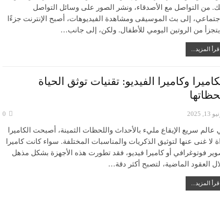
ك. من التواصل مع الأصدقاء، ونشر الصور على وسائل التواصل
اجتماعي، إلى بث الموسيقى ومشاهدة الفيديوهات، أصبح الإنترنت جزءًا
 يتجزأ من الروتين اليومي للأطفال. ولكن، إلى جانب…
قرأ المزيد...
كاميرا وكاميرا الفيديو: تقنيات توثق الحياة
حظاتها
 13, 2025
0
 عالم سريع الإيقاع مليء بالأحداث واللحظات الثمينة، أصبحت الكاميرا
ة لا غنى عنها لتوثيق الذكريات والمناسبات المختلفة. سواء كانت كاميرا
وير فوتوغرافي أو كاميرا فيديو، فقد تطورت هذه الأجهزة بشكل مذهل
ال العقود الماضية، لتصبح أكثر دقة…
قرأ المزيد...