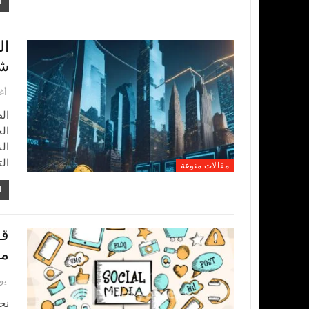
ا
ال
شر
أغس
ال
ال
ال
مقالات منوعة
ا
قو
مر
يونيو
نح