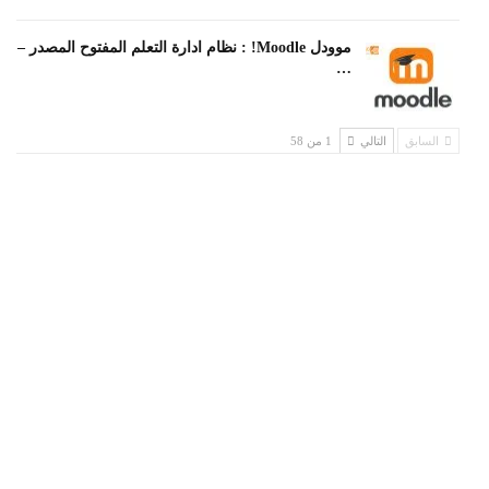
موودل Moodle! : نظام ادارة التعلم المفتوح المصدر –
…
السابق
التالي
1 من 58