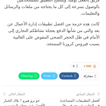
فريق بالفعل يوميا، ويسمح التطبيق للمستخدمين
بالوصول بسرعة إلى كل ما يحتاجه من ملفات والرسائل
والتعليمات.
كانت هذه حزمة من افضل تطبيقات إدارة الأعمال عن
بعد والتي من شأنها الدفع بعجلة نشاطكم التجاري إلى
الأمام في ظل الحجر الصحي المفوض على الغالبية
بسبب فيروس كرورنا المستجد.
0
1٬889
WhatsApp
Twitter
Facebook
مشاركة
ReddIt
Pinterest
Telegram
االبريد الالكتروني
المقال السابق
المقال التالي
أفضل التطبيقات المساعدة
جو برو هيرو 7 بلاك الخيار
في التعليم عن بعد في ظل
الأفضل عند معظم المصورين