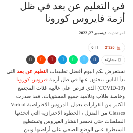
في التعليم عن بعد في ظل
أزمة فايروس ‎كورونا
اخر تحديث
ديسمبر 27, 2022
0
2٬320
مشاركة
نستعرض لكم اليوم أفضل تطبيقات ا
لتعليم عن بعد
التي
بدأ الناس يبحثون عنها في ظل أزمة
فيروس كورونا
(COVID-19) الذي فرض على غالبية فئات المجتمع
وخاصة طلاب وتلاميذ جميع المستويات، فقد صدرت
الكثير من القرارات بعمل الدروس الافتراضية Virtual
Classes من المنزل ، الخطوة الاحترازية التي اتخذتها
السلطات حتى تحصر انتشار الفيروس وتستطيع
السيطرة على الوضع الصحي على أراضيها وبين