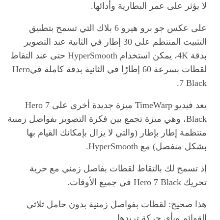
لا يؤثر على عمر البطارية وأدائها.
على عكس جو برو هيرو 6 بلاك التي تسمح بتطبيق
التثبيت المنتظم على 30 إطار في الثانية عند التصوير
بدقة 4K، يمكن استخدام HyperSmooth حتى عند التقاط
لقطات بسرعة 60 إطارًا في الثانية بدقة كاملة فيHero
7 Black.
يعد فيديو TimeWarp ميزة جديدة أخرى على Hero 7
Black، وهي ميزة تجمع بين فكرة التصوير بفواصل زمنية
منتظمة إطار بإطار (والتي لا يزال بإمكانك القيام بها
بشكل منفصل) مع HyperSmooth.
إذ تسمح لك بالتقاط لقطات بفاصل زمني مع حرية
تحريك Hero 7 Black في جميع الأوقات.
هذا صحيح: لقطات بفواصل زمنية بدون حامل ثلاثي
القوائم وبأي حركة تريدها.