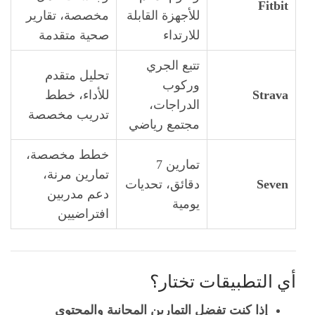
Fitbit
للأجهزة القابلة
مخصصة، تقارير
للارتداء
صحية متقدمة
تتبع الجري
تحليل متقدم
وركوب
Strava
للأداء، خطط
الدراجات،
تدريب مخصصة
مجتمع رياضي
خطط مخصصة،
تمارين 7
تمارين مرنة،
Seven
دقائق، تحديات
دعم مدربين
يومية
افتراضيين
أي التطبيقات تختار؟
إذا كنت تفضل التمارين المجانية والمحتوى