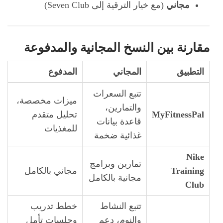
مجاني
(مع خيار الترقية إلى Seven Club)
مقارنة بين النسخ المجانية والمدفوعة
التطبيق
المجاني
المدفوع
تتبع السعرات
ميزات مخصصة،
والتمارين،
MyFitnessPal
تحليل متقدم
قاعدة بيانات
للمغذيات
غذائية ضخمة
Nike
تمارين وبرامج
Training
مجاني بالكامل
مجانية بالكامل
Club
تتبع النشاط
خطط تدريب
والنوم، دعم
وجلسات تأمل