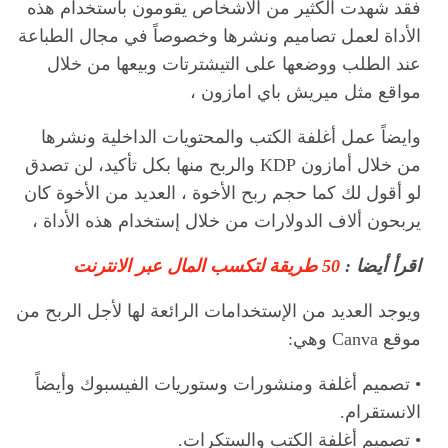
فقد شهدت الكثير من الأشخاص يقومون باستخدام هذه
الأداة لعمل تصاميم ونشرها وخصوصاً في مجال الطباعة
عند الطلب ووضعها على التيشترتات وبيعها من خلال
مواقع مثل ميريش باي امازون ،
وايضاً عمل أغلفة الكتب والمحتويات الداخلية ونشرها
من خلال أمازون KDP والربح منها بكل تأكيد، لن تصدق
لو أقول لك كما حجم ربح الأخوة ، العديد من الأخوة كان
يربحون ألاف الدولارات من خلال إستخدام هذه الأداة ،
اقرأ أيضا :
50 طريقة لتكسب المال عبر الانترنت
ويوجد العديد من الإستخدامات الرائعة لها لأجل الربح من
موقع Canva وهي:
• تصميم أغلفة ومنشورات وستوريات الفيسبوك وأيضاً
الانستقرام.
• تصميم أغلفة الكتب والستكرات.