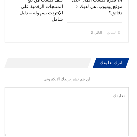
14 فكرة لكسب المال على
كيف تكسب من بيع
موقع يوتيوب. هل لديك 3
المنتجات الرقمية على
دقائق؟
الإنترنت بسهولة – دليل
شامل
السابق
التالي
اترك تعليقك
لن يتم نشر بريدك الالكتروني