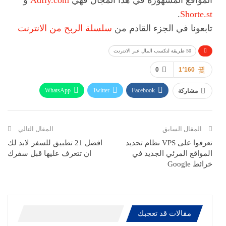
المواقع المشهورة في هذا المجال فهي
Adfly.com
و
.
Shorte.st
تابعونا في الجزء القادم من
سلسلة الربح من الانترنت
50 طريقة لتكسب المال عبر الانترنت
0
1٬160
WhatsApp
Twitter
Facebook
مشاركة
ReddIt
Pinterest
Telegram
االبريد الالكتروني
المقال السابق
المقال التالي
تعرفوا على VPS نظام تحديد
افضل 21 تطبيق للسفر لابد لك
المواقع المرئي الجديد في
ان تتعرف عليها قبل سفرك
خرائط Google
مقالات قد تعجبك