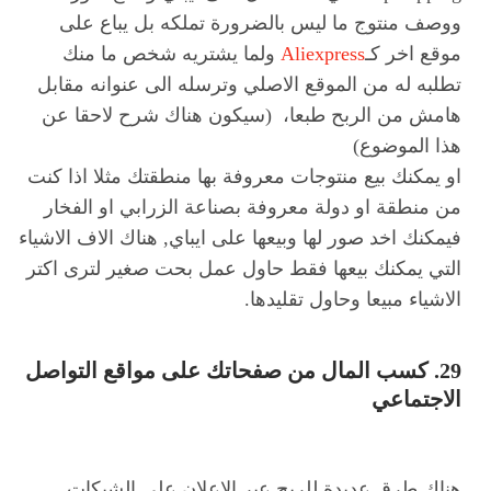
ووصف منتوج ما ليس بالضرورة تملكه بل يباع على
موقع اخر كـ
Aliexpress
ولما يشتريه شخص ما منك
تطلبه له من الموقع الاصلي وترسله الى عنوانه مقابل
هامش من الربح طبعا، (سيكون هناك شرح لاحقا عن
هذا الموضوع)
او يمكنك بيع منتوجات معروفة بها منطقتك مثلا اذا كنت
من منطقة او دولة معروفة بصناعة الزرابي او الفخار
فيمكنك اخد صور لها وبيعها على ايباي, هناك الاف الاشياء
التي يمكنك بيعها فقط حاول عمل بحت صغير لترى اكتر
الاشياء مبيعا وحاول تقليدها.
29. كسب المال من صفحاتك على مواقع التواصل
الاجتماعي
هناك طرق عديدة للربح عبر الإعلان على الشبكات