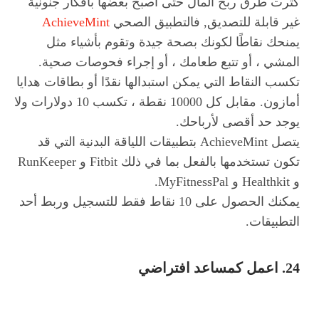
كثرت طرق ربح المال حتى اصبح بعضها بافكار جنونية
غير قابلة للتصديق, فالتطبيق الصحي
AchieveMint
يمنحك نقاطًا لكونك بصحة جيدة وتقوم بأشياء مثل
المشي ، أو تتبع طعامك ، أو إجراء فحوصات صحية.
تكسب النقاط التي يمكن استبدالها نقدًا أو بطاقات هدايا
أمازون. مقابل كل 10000 نقطة ، تكسب 10 دولارات ولا
يوجد حد أقصى لأرباحك.
يتصل AchieveMint بتطبيقات اللياقة البدنية التي قد
تكون تستخدمها بالفعل بما في ذلك Fitbit و RunKeeper
و Healthkit و MyFitnessPal.
يمكنك الحصول على 10 نقاط فقط للتسجيل وربط أحد
التطبيقات.
24. اعمل كمساعد افتراضي