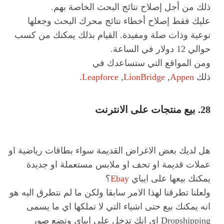
ذلك من أجل إصلاح نتائج البحث الخاصة بهم.
عليك فقط إصلاح أخطاء نتائج محرك البحث وجعلها
نوعية وذات صلة ومفيدة. القيام بذلك يمكنك من كسب
حوالي 12 دولار في الساعة.
ومن المواقع التي ستساعدك في
ذلك
Appen
,
LionBridge
,
Leapforce
.
28. بيع منتجات على الانترنت
هل لديك بعض الاغراض القديمة سواء بطاقات رياضية او
عملات قديمة او تحف او ملابس مستعملة او جديدة
يمكنك بيعها على ايباي
Ebay
؟
ولعلنا تطرقنا لهذا الامر سابقا ولكن ما لم نتطرق اليه هو
انه يمكنك بيع حتى اشياء التي لا تملكها اي ما يسمى
Dropshipping اي انك تدخل على ايباي وتضع صور