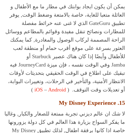
يمكن أن يكون ايجاد بوابتك في مطار ما مع الأطفال و
العائلة متعبا للغاية، خاصة بالامتعة وضغط الوقت, يوفر
تطبيق GateGuru الذي لا غنى عنه خرائط مفصلة
للمطارات ونصائح تنقل مفيدة وقوائم بالمطاعم ووسائل
الراحة المصممة لركاب الوصول والمغادرة, كما يمكنك
العثور بسرعة على موقع أقرب حمام أو منطقة لعب
للأطفال وأيضًا إذا كان هناك عصير Starbuck أو
Jamba وفي الوقت نفسه ، فإن ميزة JourneyCard فيه
تبقيك على اطلاع في الوقت الحقيقي بتحديثات لأوقات
الانتظار الأمنية، والتأخير في الرحلات، وتغييرات البوابة،
أو تعديلات وقت التوقف. (
Android
–
iOS
)
15. My Disney Experience
لا شك ان عالم ديزني تجربة ممتعة للصغار والكبار, وغالبا
ما يفكر السواح بزيارة هذا العالم في كل دولة يزورونها
خاصة اذا كانوا برفقة اطفال, لذلك تطبيق My Disney