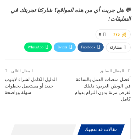
💬 هل جربت أي من هذه المواقع؟ شاركنا تجربتك في
التعليقات!
0
775
WhatsApp
Twitter
Facebook
مشاركة
ReddIt
Pinterest
Telegram
االبريد الالكتروني
المقال السابق
المقال التالي
أفضل منصات العمل بالساعة
الدليل الكامل لشراء لابتوب
في الوطن العربي: دليلك
جديد أو مستعمل بخطوات
لفرص مرنة بدون التزام بدوام
سهلة وواضحة
كامل
مقالات قد تعجبك