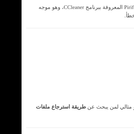
Recuva يُعتبر من أشهر البرامج الموجودة المجانية لاسترجاع الملفات المحذوفة . تم تطويره من قِبل شركة Piriform المعروفة ببرنامج CCleaner، وهو موجه
طأ.
 مثالي لمن يبحث عن
طريقة استرجاع ملفات