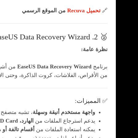
🔗
تحميل Recuva
من الموقع الرسمي
🥈 2. EaseUS Data Recovery Wizard (النسخة المجانية)
نظرة عامة:
برنامج
EaseUS Data Recovery Wizard
من أشهر
من الأقراص، الفلاشات، كروت الذاكرة، وحتى الأق
✅ المميزات:
واجهة مستخدم أنيقة وسهلة
، تشبه متصفح ا
يدعم استرجاع الملفات من
الهارد، SSD، USB، SD Card، وحتى أقراص RAID
يمكنه استعادة الملفات من
أقسام تالفة أو 