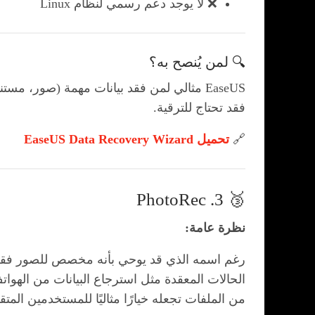
❌ لا يوجد دعم رسمي لنظام Linux
🔍 لمن يُنصح به؟
EaseUS مثالي لمن فقد بيانات مهمة (صور، مس
فقد تحتاج للترقية.
🔗
تحميل EaseUS Data Recovery Wizard
🥉 3. PhotoRec
نظرة عامة:
رغم اسمه الذي قد يوحي بأنه مخصص للصور فقط، فإن PhotoRec هو برنا
من الملفات تجعله خيارًا مثاليًا للمستخدمين المت