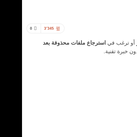
0
3٬345
أو ترغب في
استرجاع ملفات محذوفة بعد
ن خبرة تقنية.