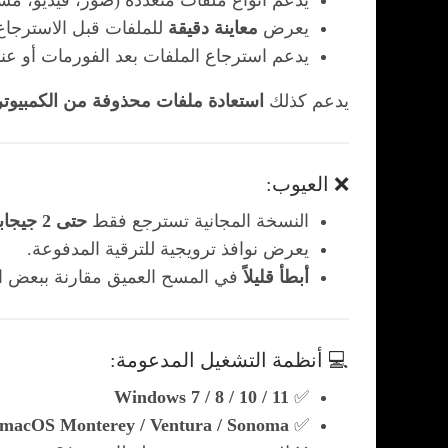
يدعم أنواع ملفات متعددة (صور، فيديو، مس
يعرض
معاينة دقيقة
للملفات قبل الاسترجاع
يدعم استرجاع الملفات بعد الفورمات أو عند “mpty Recycle Bin
يدعم كذلك
استعادة ملفات محذوفة من الكمبيوتر
❌ العيوب:
النسخة المجانية تسترجع فقط
حتى 2 جيجابايت
يعرض نوافذ ترويجية للترقية المدفوعة.
أبطأ قليلاً
في المسح العميق مقارنة ببعض ال
💻 أنظمة التشغيل المدعومة:
Windows 7 / 8 / 10 / 11
✅
macOS Monterey / Ventura / Sonoma
✅