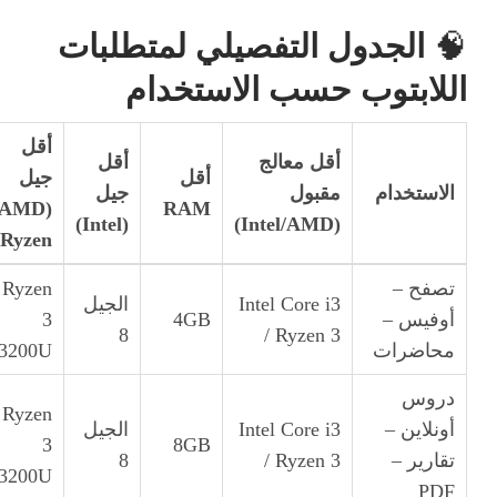
🧠
الجدول التفصيلي لمتطلبات
اللابتوب حسب الاستخدام
أقل
أقل معالج
أقل
أقل
جيل
الاستخدام
مقبول
جيل
(AMD
RAM
(Intel)
(Intel/AMD)
Ryzen)
تصفح –
Ryzen
Intel Core i3
الجيل
أوفيس –
4GB
3
8
/ Ryzen 3
محاضرات
3200U
دروس
Ryzen
أونلاين –
Intel Core i3
الجيل
3
8GB
تقارير –
/ Ryzen 3
8
3200U
PDF