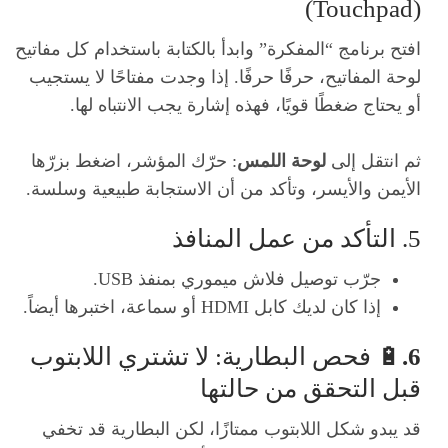
(Touchpad)
افتح برنامج “المفكرة” وابدأ بالكتابة باستخدام كل مفاتيح
لوحة المفاتيح، حرفًا حرفًا. إذا وجدت مفتاحًا لا يستجيب
أو يحتاج ضغطًا قويًا، فهذه إشارة يجب الانتباه لها.
ثم انتقل إلى
لوحة اللمس
: حرّك المؤشر، اضغط بزرّها
الأيمن والأيسر، وتأكد من أن الاستجابة طبيعية وسلسة.
5. التأكد من عمل المنافذ
جرّب توصيل فلاش ميموري بمنفذ USB.
إذا كان لديك كابل HDMI أو سماعة، اختبرها أيضاً.
6.
🔋 فحص البطارية: لا تشتري اللابتوب
قبل التحقق من حالتها
قد يبدو شكل اللابتوب ممتازًا، لكن البطارية قد تخفي