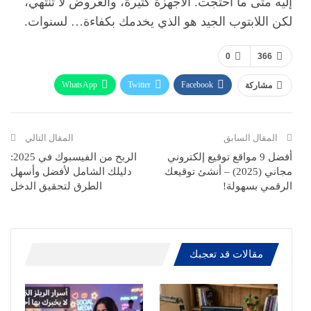
إليه متى ما احتجت. الأجهزة كثيرة، والعروض لا تنتهي،
لكن اللابتوب الجيد هو الذي يخدمك بكفاءة… لسنوات.
0
366
WhatsApp
Twitter
Facebook
مشاركة
ReddIt
Pinterest
Telegram
االبريد الالكتروني
المقال السابق
المقال التالي
أفضل 9 مواقع توقيع إلكتروني
الربح من الفيسبوك في 2025:
مجاني (2025) – أنشئ توقيعك
دليلك الشامل لأفضل وأسهل
الرقمي بسهولة!
الطرق لتحقيق الدخل
مقالات قد تعجبك