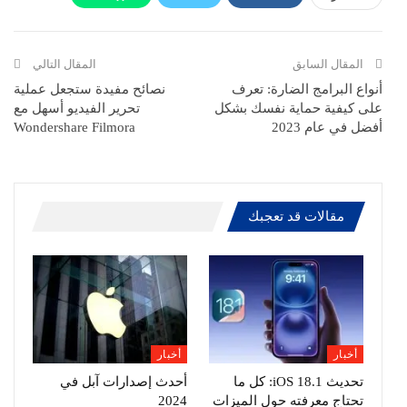
ReddIt
Pinterest
Telegram
االبريد الالكتروني
المقال السابق
المقال التالي
أنواع البرامج الضارة: تعرف
نصائح مفيدة ستجعل عملية
على كيفية حماية نفسك بشكل
تحرير الفيديو أسهل مع
أفضل في عام 2023
Wondershare Filmora
مقالات قد تعجبك
أخبار
أخبار
تحديث iOS 18.1: كل ما
أحدث إصدارات آبل في
تحتاج معرفته حول الميزات
2024