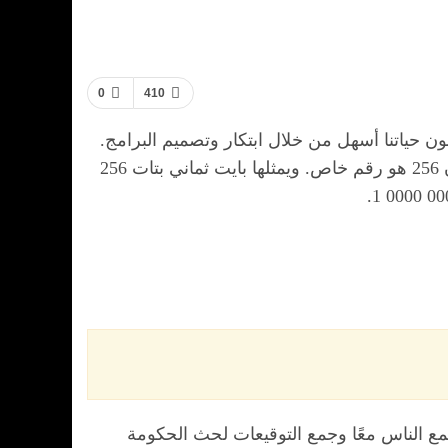
0
410
علون حياتنا أسهل من خلال ابتكار وتصميم البرامج.
يُعرف هذا اليوم أيضًا باليوم الدولي للمبرمجين ، ويستند الاحتفال به فعليًا على الكود الثنائي! يعرف كل مبرمج أن 256 هو رقم خاص. ويمثلها بايت ثماني بتات 256
ع الناس معًا وجمع التوقيعات لحث الحكومة