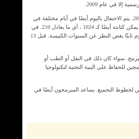
 إلا في عام 2009.
تم التوقيع على مشروع القانون تكريما لمبرمجي الكمبيوتر من قبل الرئيس دميتري ميدفيديف في 11 سبتمبر 2009. يتم الاحتفال باليوم أيضًا في أيام مختلفة في
بلدان مختلفة. في الصين ، يوم المبرمجين هو 24 أكتوبر ، وهو موجود منذ فترة طويلة الآن. تم اختيار التاريخ لأنه يمكن كتابته أيضًا كـ 1024 ، أي ما يعادل 210. في
الحياة الواقعية ، يتم التعامل مع 1024 عادةً على أنها 1000 ، كواجهة بين الرموز الثنائية والعالم العشري. يظل اليوم ثابتًا بغض النظر عن السنوات الكبيسة. قبل 13
برمج. سواء كان ذلك في النقل أو الطب أو
ين للحفاظ على البنية التحتية لتكنولوجيا
س لخطوط التجميع. يساعد المبرمجون أيضًا في