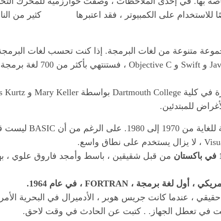
ة بها. في إحدى الملاحظات ، وصفت خوارزمية للمحرك الت
ًا للاستخدام على الكمبيوتر ، فقد اعتبرها كثير من الن
طبقًا لاسمها ، كانت لغ
من قبل شقيقين ، باسط وأمجد فاروق علوي ، بهد
ة برمجة ، FORTRAN ، في عام 1964.
بت في تعطل الجهاز. . كتبت عن الحادث في وقت لاحق.