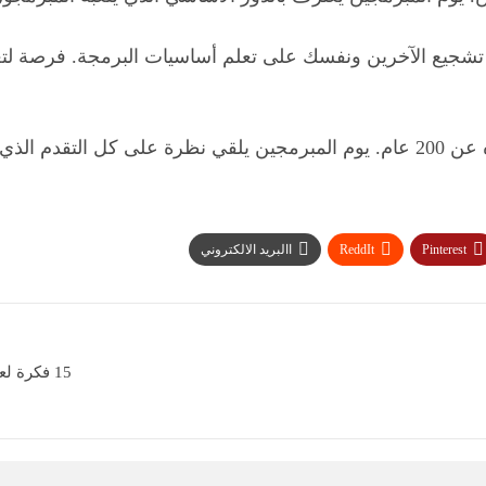
ال تشجيع الآخرين ونفسك على تعلم أساسيات البرمجة. فرصة لت
لى مر السنين.
Pinterest
ReddIt
االبريد الالكتروني
15 فكرة لعمل فيديو Youtube والربح منها: دون التحدث او إظهار وجهك