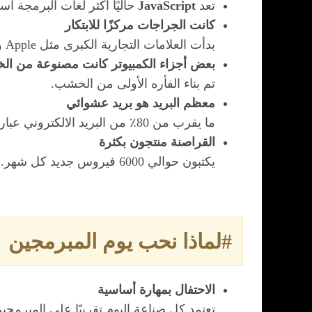
تعد
JavaScript
حاليًا أكثر لغات البرمجة استخدامًا 
كانت الجراجات مركزًا للابتكار
بدأت العلامات التجارية الكبرى مثل Apple و HP في المرائب.
بعض أجزاء الكمبيوتر كانت مصنوعة من ا
تم بناء الفأره الأولى من الخشب.
معظم البريد هو بريد عشوائي
ما يقرب من 80٪ من البريد الالكتروني عبارة عن رسائل غير مرغوب فيها.
القراصنة منتجون بكثرة
يكتبون حوالي 6000 فيروس جديد كل شهر.
#لماذا نحب يوم المبرمجين
الاحتفال بمهارة أساسية
تعتمد كل صناعة اليوم تقريبًا على المبرمج