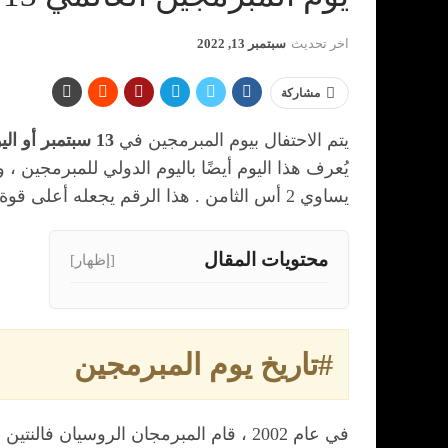
اخر تحديث
سبتمبر 13, 2022
مشاركة
يتم الاحتفال بيوم المبرمجين في
13 سبتمبر أو اليوم 256 من العام
يساوي 2 أس الثامن . هذا الرقم يجعله أعلى قوة لاثنين وأقل من 365. عند ترجمته إلى رمز ثنائي ، يقرأ اليوم 0000 0000 1.
محتويات المقال
[إظهار]
#تاريخ يوم المبرمجين
في عام 2002 ، قام المبرمجان الروسيان فالنتين بالت ومايكل تشيرفياكوف من شركة