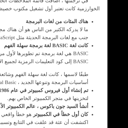
في ترجمتها ، أضافت قائمة الملاحظات الخاص
الخوارزمية كانت تعتبر أول تشغيل مكتوب خصيص
هناك المئات من لغات البرمجة
جنب مع لغات البرمجة الحديثة مثل JavaScript و Swift و Objective C ، فستنتهي بأكثر من 700 لغة برمجة.
كانت لغة BASIC لغة برمجة سهلة الفهم
BASIC إلى كود التعليمات الرمزية لجميع الأغراض للمبتدئين.
أساسيات البرمجة وتنوعها الجديد ، Visual Basic ، لا يزال يستخدم على نطاق واسع.
تم إنشاء أول فيروس كمبيوتر في عام 1986 في باكستان
لتخزينها في متجر الكمبيوتر الخاص بهم.
أنشأ السيد جون باكوس ، عالم الكمبيوتر الأمريكي ، أول لغ
كان أول خطأ في الكمبيوتر
اكتشفت أن عثة قد علقت في التتابع وتسب