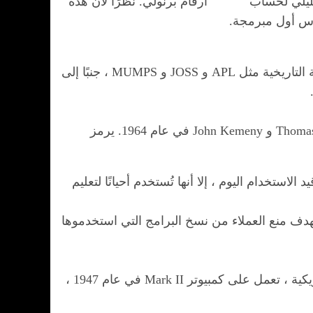
حليلي لحساب أرقام برنولي. نظرًا لأن هذه
اس أول مبرمجة.
ما لا يدركه الكثير من الناس هو أن هناك مجموعة متنوعة من لغات البرمجة. إذا كنت تحسب لغات البرمجة التاريخية مثل APL و JOSS و MUMPS ، جنبًا إلى
BASIC هي لغة برمجة تم تطويرها لأول مرة في كلية Dartmouth College بواسطة Mary Keller و Thomas Kurtz و John Kemeny في عام 1964. يرمز
ة سهلة الفهم وشائعة للغاية من 1970 إلى 1980. على الرغم من أن BASIC ليست قيد الاستخدام اليوم ، إلا أنها تُستخدم أحيانًا لتعليم
ف منع العملاء من نسخ البرامج التي استخدموها
هو خطأ واقعي حقيقي ، عندما كانت جريس هوبر ، الأدميرال في البحرية الأمريكية ، تعمل على كمبيوتر Mark II في عام 1947 ،