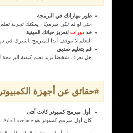
طور مهاراتك في البرمجة
حتى لو لم تكن مبرمجًا ، يمكنك تجربة تعلم 
خذ
دورات
لتعزيز حياتك المهنية
التعلم لا يتوقف أبدا للمبرمج. اشترك في د
قم بتعليم صديق
هل تعرف شخصًا يريد تعلم كيفية البرمجة 
#حقائق عن أجهزة الكمبيوت
أول مبرمج كمبيوتر كانت أنثى
كان أول مبرمج كمبيوتر هو Ada Lovelace. في عام 1843 ، نشرت ترجمة إنجليزية لمحرك تحليلي صاغه مهندس إيطالي يدعى لويجي مينابريا.