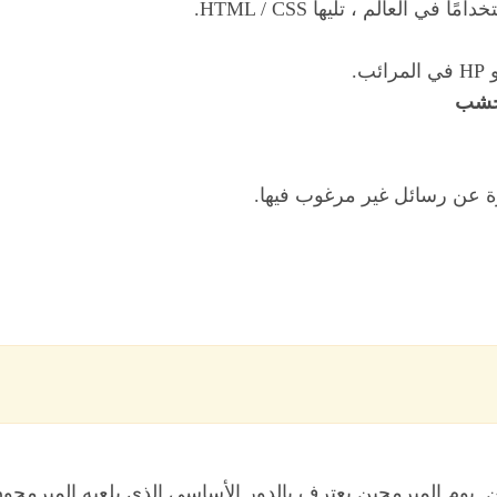
في العالم ، تليها HTML / CSS.
لخشب
ين. يوم المبرمجين يعترف بالدور الأساسي الذي يلعبه المبرمجو