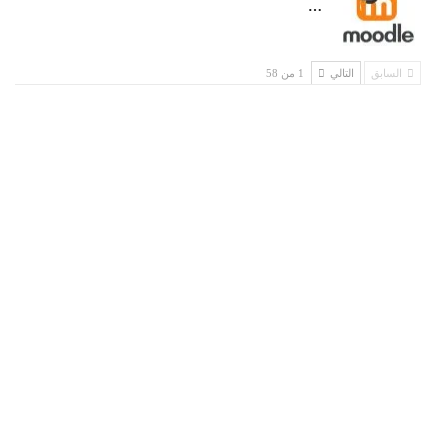
…
السابق
التالي
1 من 58