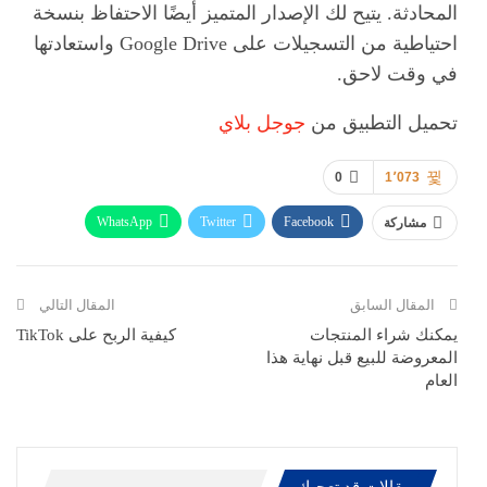
المحادثة. يتيح لك الإصدار المتميز أيضًا الاحتفاظ بنسخة
احتياطية من التسجيلات على Google Drive واستعادتها
في وقت لاحق.
تحميل التطبيق من
جوجل بلاي
0
1٬073
WhatsApp
Twitter
Facebook
مشاركة
ReddIt
Pinterest
Telegram
االبريد الالكتروني
المقال السابق
المقال التالي
يمكنك شراء المنتجات
كيفية الربح على TikTok
المعروضة للبيع قبل نهاية هذا
العام
مقالات قد تعجبك