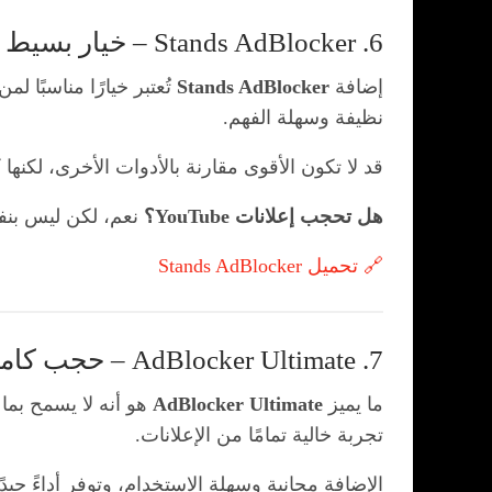
6. Stands AdBlocker – خيار بسيط وخفيف
إضافة
Stands AdBlocker
تُعتبر خيارًا مناسبًا
نظيفة وسهلة الفهم.
قد لا تكون الأقوى مقارنة بالأدوات الأخرى، لكنه
هل تحجب إعلانات YouTube؟
نعم، لكن ليس بنف
🔗 تحميل Stands AdBlocker
7. AdBlocker Ultimate – حجب كامل بدون استثناءات
ما يميز
AdBlocker Ultimate
هو أنه لا يسمح بما 
تجربة خالية تمامًا من الإعلانات.
الإضافة مجانية وسهلة الاستخدام، وتوفر أداءً جيد