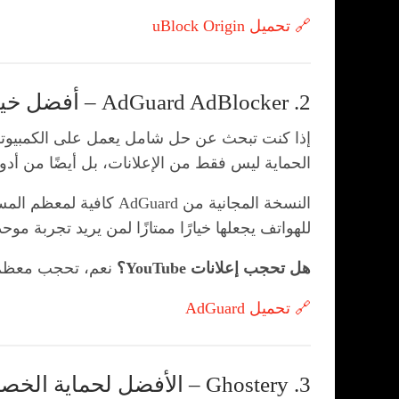
🔗 تحميل uBlock Origin
2. AdGuard AdBlocker – أفضل خيار للموبايل والكمبيوتر
إذا كنت تبحث عن حل شامل يعمل على الكمبيوت
الحماية ليس فقط من الإعلانات، بل أيضًا من أدوا
النسخة المجانية من d
للهواتف يجعلها خيارًا ممتازًا لمن يريد تجربة مو
هل تحجب إعلانات YouTube؟
نعم، تحجب معظم ا
🔗 تحميل AdGuard
3. Ghostery – الأفضل لحماية الخصوصية ومنع التتبع