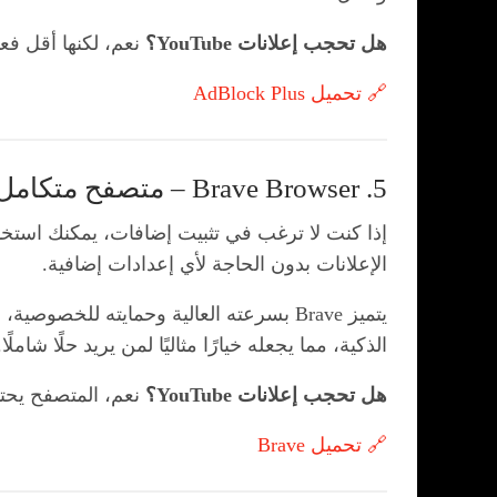
هل تحجب إعلانات YouTube؟
نعم، لكنها أقل فعا
🔗 تحميل AdBlock Plus
5. Brave Browser – متصفح متكامل مع مانع إعلانات
إذا كنت لا ترغب في تثبيت إضافات، يمكنك است
الإعلانات بدون الحاجة لأي إعدادات إضافية.
يتميز Brave بسرعته العالية وحمايته لل
الذكية، مما يجعله خيارًا مثاليًا لمن يريد حلًا شاملًا.
هل تحجب إعلانات YouTube؟
نعم، المتصفح يحت
🔗 تحميل Brave