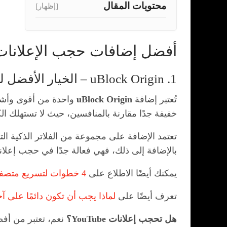
محتويات المقال
[إظهار]
أفضل إضافات حجب الإعلانات 
1. uBlock Origin – الخيار الأفضل لمعظم المستخدمين
تُعتبر إضافة
uBlock Origin
واحدة من أقوى وأشهر
خفيفة جدًا مقارنة بالمنافسين، حيث لا تستهلك الك
تعتمد الإضافة على مجموعة من الفلاتر الذكية الت
بالإضافة إلى ذلك، فهي فعالة جدًا في حجب إعلانات YouTube، وهو أمر يبحث عنه الكثير من المس
يمكنك أيضًا الاطلاع على
4 خطوات لتسريع متصفح جوجل كروم Google Chrome
تعرف أيضًا على
لماذا يجب أن تكون دائمًا على آ
هل تحجب إعلانات YouTube؟
نعم، تعتبر من أفضل الأدو