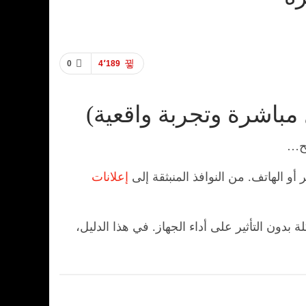
0
4٬189
يح…
و الهاتف. من النوافذ المنبثقة إلى
إعلانات
دون التأثير على أداء الجهاز. في هذا الدليل،