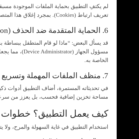
تعريف ارتباط (Cookies). بمجرد إغلاق هذا المتصفح، يتم مسح كل أثر لتصفحك فوراً، لتتمتع بتجربة تصفح سريعة وخالية من التتبع.
6. الحماية المتقدمة ضد الحذف (Advanced Protection)
مسؤول الجهاز 
الخاصة به.
7. منظف الملفات المهملة وتسريع الأداء (Junk Cleaner & Phone Boost)
مساحة تخزين إضافية فحسب، بل يعزز من سرعة ه
كيف يعمل التطبيق؟ خطوات ال
استخدام التطبيق في غاية السهولة والمرح، ولا يت