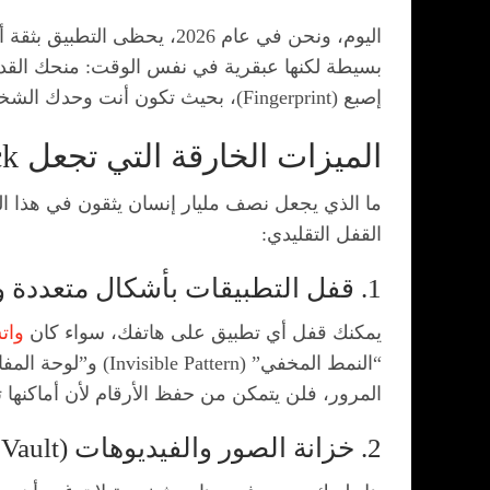
إصبع (Fingerprint)، بحيث تكون أنت وحدك الشخص القادر على الوصول إلى محتواك الخاص، لتغلق بذلك الباب نهائياً أمام أي متطفل.
الميزات الخارقة التي تجعل AppLock الخيار الأول للخصوصية
ما الذي يجعل نصف مليار إنسان يثقون في هذا الت
القفل التقليدي:
1. قفل التطبيقات بأشكال متعددة وذكية
يمكنك قفل أي تطبيق على هاتفك، سواء كان
وات
المرور، فلن يتمكن من حفظ الأرقام لأن أماكنها
2. خزانة الصور والفيديوهات (Privacy Vault)