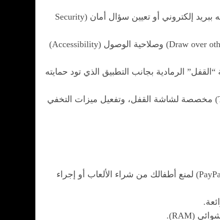
عند فتحه لأول مرة، سيُطلب منك إنشاء نمط (Pattern) أو رمز PIN قوي، بالإضافة إلى ربطه ببريد إلكتروني أو تعيين سؤال أمان (Security
سيطلب منك التطبيق بعض الأذونات الضرورية مثل الظهور فوق التطبيقات الأخرى (Draw over other apps) وصلاحية الوصول (Accessibility)
القفل” الرمادية بجانب التطبيق الذي تود حمايته
من قائمة الإعدادات (Settings)، يمكنك تفعيل قفل بصمة الإصبع، واختيار سمة (Theme) مخصصة لشاشة القفل، وتفعيل ميزات التخفي
يمكنك قفل متجر التطبيقات وإعدادات الدفع (مثل Google Pay أو PayPal) لمنع أطفالك من شراء الألعاب أو إجراء
ئعة.
 (RAM).