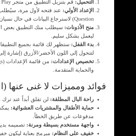
التحميل:
قم بتنزيل التطبيق من متجر Google Play أو المتاجر الرسمية المعتمدة.
الإعداد الأولي:
Question) لاسترجاع البيانات في حال نسيان الرقم السري.
منح الأذونات:
ليعمل بشكل سليم.
بدء القفل:
ستظهر لك قائمة بجميع التطبيقات
لتتحول إلى اللون الأخضر/الأزرق (إشارة إلى 
تخصيص الإعدادات:
والحماية المتقدمة.
فوائد ومميزات لا غنى عنها (ال
راحة البال المطلقة:
لن تقلق أبداً عند ترك 
حماية الأطفال والمشتريات العشوائية:
مدفوعات عن طريق الخطأ.
واجهة مستخدم بسيطة ومرنة:
تصميمه بديه
خفيف على النظام:
مبرمج بعناية ليكون خفيف 