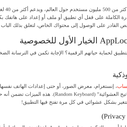
اليوم، و
طبيق لحماية حياتهم الرقمية؟ الإجابة تكمن في الترسانة الضخ
ساب
، إنستغرام، معرض الصور، أو حتى إعدادات الهاتف نفسها ل
“النمط المخفي” (Invisible Pattern) و”لوحة المفاتيح ال
 تتغير بشكل عشوائي في كل مرة تفتح فيها التطبيق!