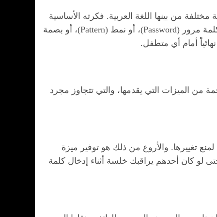
نحن في عام 2026، يحظى التطبيق بثقة أكثر من 500 مليون مستخدم حول العالم، ويدعم أكثر من 40 لغة مختلفة من بينها اللغة العربية. فكرته الأساسية
بسيطة لكنها عبقرية في نفس الوقت: منحك القدرة الكاملة على قفل أي تطبيق أو ملف أو إعداد على هاتفك بكلمة مرور (Password)، أو نمط (Pattern)، أو بصمة
مة من الميزات التي يقدمها، والتي تتجاوز مجرد
منع تغييرها. والأروع من ذلك هو توفير ميزة
عشوائية” (Random Keyboard). هذه الميزات تضمن أنه حتى لو كان أحدهم يراقبك خلسة أثناء إدخال كلمة