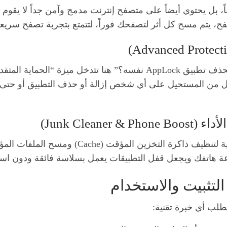
قد يسأل البعض: “ماذا لو قام المتطفل ببساطة بحذف تطبيق AppLock نفسه؟”
(Device Administrator)، مما يجعل من المستحيل على أي شخص إزالة أو حذف التط
في تحديثاته المستمرة، أضاف التطبيق أدوات ذكية 
اتفك ويجعل قفل التطبيقات يعمل بسلاسة فائقة ودون استنز
تثبيت والاستخدام
طلب أي خبرة تقنية: