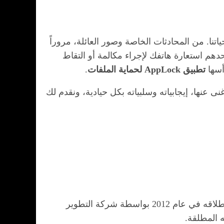
تنا. من المحادثات الخاصة وصور العائلة، مروراً
هم استعارة هاتفك لإجراء مكالمة أو التقاط
أسها
تطبيق AppLock لحماية الملفات
.
عنها، إيجابياته وسلبياته بكل حيادية، ونقدم لك
هو واحد من أشهر وأقوى تطبيقات حماية الخصوصية وقفل التطبيقات في العالم الرقمي. تم إطلاقه في عام 2012 بواسطة شركة التطوير