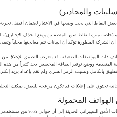
لبيات والمحاذير)
 (خاصة ميزة التقاط صور المتطفلين ومنع الحذف الإجباري)، فإ
أن الشركة المطورة تؤكد أن البيانات تتم معالجتها محلياً وتبق
تف ذات المواصفات الضعيفة، قد يتعرض التطبيق للإغلاق من قب
ماية المتقدمة ووضع توفير الطاقة المخصص يحد كثيراً من هذه ا
تطبيق بالكامل ونسيت الرمز السري ولم تقم بإعداد بريد إلكترو
ية تحتوي على إعلانات قد تكون مزعجة للبعض. يمكنك التخلص منها 
الهواتف المحمولة
في ظل الاعتماد الكلي على الهواتف، تشي