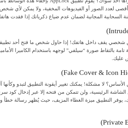
هل لديك صور وفيديوهات شخصية لا ترغب أن يراها أحد
صى لعدد الصور أو الفيديوهات المخفية، ولا يمكن لأي شخص الوص
ة السحابية المجانية لضمان عدم ضياع ذكرياتك إذا فقدت هاتف
شخصي يقف داخل هاتفك! إذا حاول شخص ما فتح أحد تطبيقاتك 
امة بالتقاط صورة “سيلفي” لوجهه باستخدام الكاميرا الأما
 عليك.
لأساس؟ لا مشكلة! يمكنك تغيير أيقونة التطبيق لتبدو وكأنها 
ن الشاشة الرئيسية، ولن تتمكن من فتحه إلا عبر إدخال كود س
يوفر التطبيق ميزة الغطاء المزيف، حيث يُظهر رسالة خطأ و