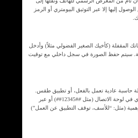
 سواك؟ يقوم تطبيق AppLock بإخفاء هذه الوسائط بأمان تام من المعرض الرسمي للهاتف ونقلها إلى
ول إليها إلا عبر التوثيق البيومتري أو الرمز
ك.
المقفلة (كأخيك الصغير الفضولي مثلاً) وأدخل
مية. سيتم حفظ الصورة في سجل داخلي مع توقيت
آلة حاسبة عادية تعمل بالفعل، أو تطبيق طقس.
ري في لوحة الاتصال (مثل
#
#12345#
#
) أو عبر
همية (مثل: “للأسف، توقف التطبيق عن العمل”)