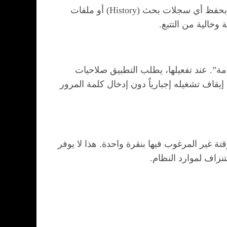
لم يكتفِ التطبيق بحماية الملفات الموجودة مسبقاً، بل يحتوي أيضاً على متصفح إنترنت مدمج وآمن جداً لا يقوم بحفظ أي سجلات بحث (History) أو ملفات
 هنا تتدخل ميزة “الحماية المتقدمة”. عند تفعيلها، يطلب التطبيق صلاحيات
بيق أو حتى إيقاف تشغيله إجبارياً دون إدخال كلمة المرور
لتنظيف ذاكرة التخزين المؤقت (Cache) ومسح الملفات المؤقتة غير المرغوب فيها بنقرة واحدة. هذا لا يوفر
اف لموارد النظام.