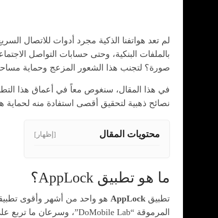
لم تعد هواتفنا الذكية مجرد أدوات للاتصال السري
بالملفات البنكية، وحتى حسابات التواصل الاجتم
صورة؟ لتجنب هذا الشعور المزعج وحماية مساحتك
في هذا المقال، سنغوص معاً في أعماق هذا التطبي
نصائح ذهبية لتحقيق أقصى استفادة منه لحماية ه
محتويات المقال
[إظهار]
ما هو تطبيق AppLock؟
تطبيق
AppLock
المرموقة “DoMobile Lab”، وسرعان ما تربع على عرش تطبيقات الأمان للهواتف الذكية بفضل بساطته وفعاليته المطلقة.