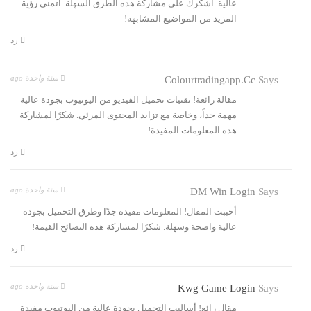
عالية. أشكرك على مشاركة هذه الطرق السهلة. أتمنى رؤية
المزيد من المواضيع المشابهة!
رد
سنة واحدة ago
Colourtradingapp.cc
Says
مقالة رائعة! تقنيات تحميل الفيديو من اليوتيوب بجودة عالية
مهمة جداً، وخاصة مع تزايد المحتوى المرئي. شكرًا لمشاركة
هذه المعلومات المفيدة!
رد
سنة واحدة ago
DM Win Login
Says
أحببت المقال! المعلومات مفيدة جدًا وطرق التحميل بجودة
عالية واضحة وسهلة. شكرًا لمشاركة هذه النصائح القيمة!
رد
سنة واحدة ago
Kwg Game Login
Says
مقال رائع! أساليب التحميل بجودة عالية من اليوتيوب مفيدة