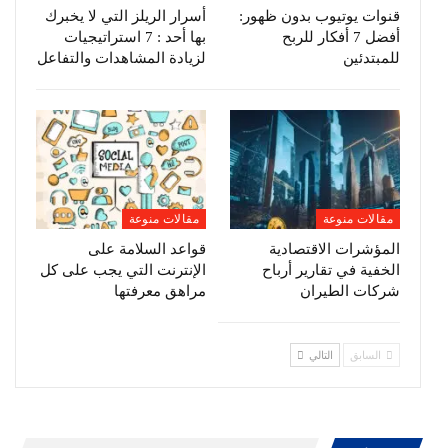
قنوات يوتيوب بدون ظهور:
أسرار الريلز التي لا يخبرك
أفضل 7 أفكار للربح
بها أحد : 7 استراتيجيات
للمبتدئين
لزيادة المشاهدات والتفاعل
مقالات منوعة
مقالات منوعة
المؤشرات الاقتصادية
قواعد السلامة على
الخفية في تقارير أرباح
الإنترنت التي يجب على كل
شركات الطيران
مراهق معرفتها
السابق
التالي