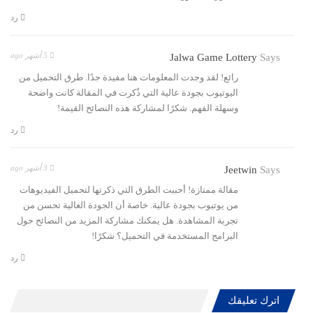
رد
5 أشهر ago
Jalwa Game Lottery
Says
رائع! لقد وجدت المعلومات هنا مفيدة جدًا. طرق التحميل من
اليوتيوب بجودة عالية التي ذُكرت في المقالة كانت واضحة
وسهلة الفهم. شكرًا لمشاركة هذه النصائح القيمة!
رد
3 أشهر ago
Jeetwin
Says
مقالة ممتازة! أحببت الطرق التي ذكرتها لتحميل الفيديوهات
من يوتيوب بجودة عالية. خاصة أن الجودة العالية تحسن من
تجربة المشاهدة. هل يمكنك مشاركة المزيد من النصائح حول
البرامج المستخدمة في التحميل؟ شكرًا!
رد
اترك تعليقك