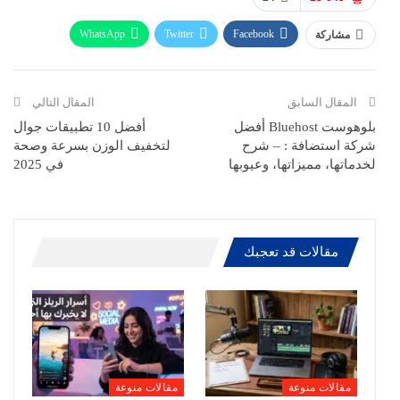
WhatsApp
Twitter
Facebook
مشاركة
ReddIt
Pinterest
Telegram
االبريد الالكتروني
المقال السابق
المقال التالي
بلوهوست Bluehost أفضل
أفضل 10 تطبيقات جوال
شركة استضافة : – شرح
لتخفيف الوزن بسرعة وصحة
لخدماتها، مميزاتها، وعيوبها
في 2025
مقالات قد تعجبك
مقالات منوعة
مقالات منوعة