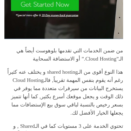
من ضمن الخدمات التي تقدمها بلوهوست أيضاً هي
الـ”Cloud Hosting.” أو الاستضافة السحابية
هذا النوع أقوى من الـshared hosting و يختلف عنه كثيراً
رغم أنه يقوم بنفس المهمة تقريباً, فالـCloud Hosting
يستخرج البيانات من سيرفرات متعددة مما يوفر في
ذلك الوقت و يجعل موقعك أسرع بكثير, كما أنها تتميز
بسعر رخيص بالنسبة لباقي سوق بيع الإستضافات مما
يجعلها الخيار الأفضل لك.
تحتوي الخدمة على 3 مستويات كما في الـShared , و