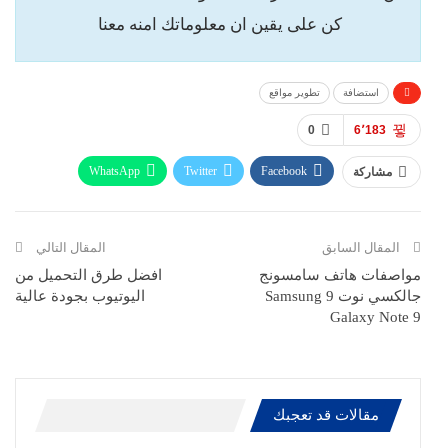
كن على يقين ان معلوماتك امنه معنا
استضافة
تطوير مواقع
0
6٬183
WhatsApp
Twitter
Facebook
مشاركة
ReddIt
Pinterest
Telegram
االبريد الالكتروني
المقال السابق
المقال التالي
مواصفات هاتف سامسونج
افضل طرق التحميل من
جالكسي نوت 9 Samsung
اليوتيوب بجودة عالية
Galaxy Note 9
مقالات قد تعجبك