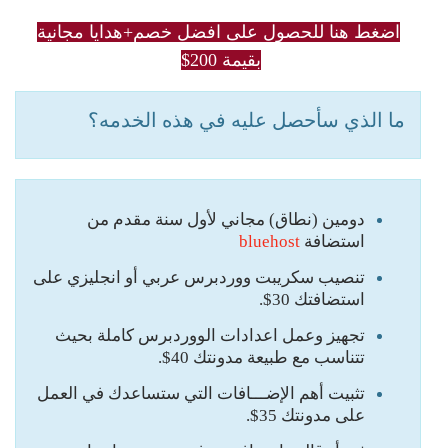
اضغط هنا للحصول على افضل خصم+هدايا مجانية
بقيمة 200$
ما الذي سأحصل عليه في هذه الخدمه؟
دومين (نطاق) مجاني لأول سنة مقدم من
استضافة
bluehost
تنصيب سكريبت ووردبرس عربي أو انجليزي على
استضافتك 30$.
تجهيز وعمل اعدادات الووردبرس كاملة بحيث
تتناسب مع طبيعة مدونتك 40$.
تثبيت أهم الإضـــافات التي ستساعدك في العمل
على مدونتك 35$.