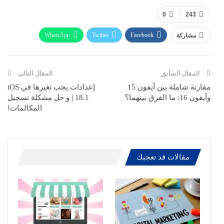
0
243
WhatsApp
Twitter
Facebook
مشاركة
ReddIt
Pinterest
Telegram
االبريد الالكتروني
المقال السابق
المقال التالي
مقارنة شاملة بين آيفون 15
إعدادات يجب تغيرها في iOS
وآيفون 16: ما الفرق بينهما؟
18.1 | و حل مشكلة تسجيل
المكالمات!
مقالات قد تعجبك