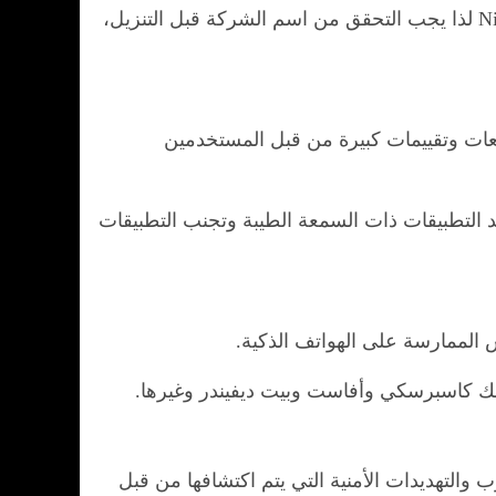
فمثلاً لعبة Pokémon GO التي انتشر منها نسخ وهمية كثيرة على متجر جوجل بلاي، مطورة من قبل شركة Niantic لذا يجب التحقق من اسم الشركة قبل التنزيل،
عات وتقييمات كبيرة من قبل المستخدمين
 التطبيقات ذات السمعة الطيبة وتجنب التطبيقات
الممارسة على الهواتف الذكية.
لك كاسبرسكي وأفاست وبيت ديفيندر وغيرها.
والتهديدات الأمنية التي يتم اكتشافها من قبل