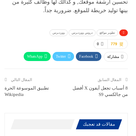
تحسين أرشفة موقعك, و كذالك لها وظائف كثيرة من
بينها توليد خريطة للموقع. ضرورية جداً.
تطوير مواقع
دروس ووردبرس
ووردبرس
0
779
WhatsApp
Twitter
Facebook
مشاركة
ReddIt
Pinterest
Telegram
االبريد الالكتروني
المقال السابق
المقال التالي
8 أسباب تجعل آيفون X أفضل
تطبيق الموسوعة الحرة
من جالكسي S9
Wikipedia
مقالات قد تعجبك