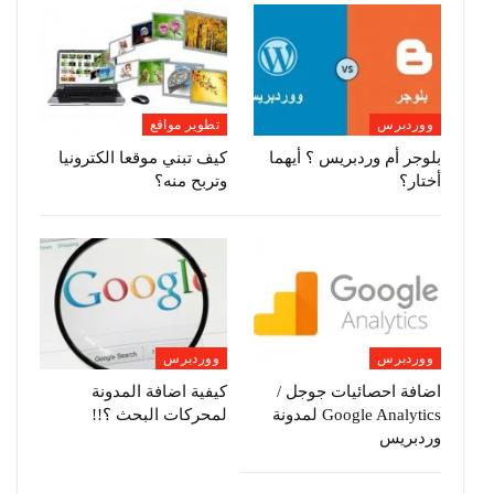
ووردبرس
تطوير مواقع
بلوجر أم وردبريس ؟ أيهما
كيف تبني موقعا الكترونيا
أختار؟
وتربح منه؟
ووردبرس
ووردبرس
اضافة احصائيات جوجل /
كيفية اضافة المدونة
Google Analytics لمدونة
لمحركات البحث ؟!!
وردبريس