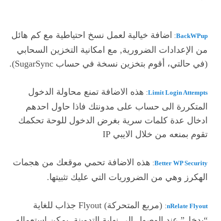
اضافة خيالية لعمل نسخ احتياطية مع كم هائل
:
BackWPup
من الإعدادات الضرورية, مع امكانية التخزين السحابي
(في حالتي، أقوم بتخزين نسخة في حساب SugarSync).
هذه الاضافة تمنع محاولة الدخول
:
Limit Login Attempts
المتكررة الى حساب على مدونتك فاذا حاول احدهم
ادخال عدة كلمات سرية بغرض الدخول للوحة تحكمك
تقوم بمنعه من خلال الايبي IP
هذه الاضافة تحمي موقعك من هجمات
:
Better WP Security
الهكرز وهي من الضروريات التي عليك تثبيتها.
(مربع المتحركة) Flyout جذاب للغاية
:
nRelate Flyout
“يدخل” عند الوصول إلى نهاية التدوينة, يمكن إستعماله