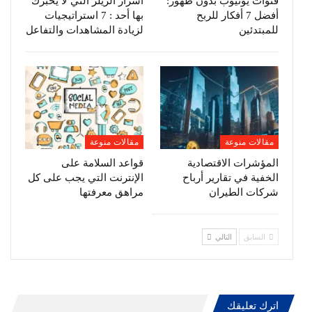
قنوات يوتيوب بدون ظهور:
أسرار الريلز التي لا يخبرك
أفضل 7 أفكار للربح
بها أحد : 7 استراتيجيات
للمبتدئين
لزيادة المشاهدات والتفاعل
مقالات منوعة
مقالات منوعة
المؤشرات الاقتصادية
قواعد السلامة على
الخفية في تقارير أرباح
الإنترنت التي يجب على كل
شركات الطيران
مراهق معرفتها
السابق
التالي
اترك تعليقك