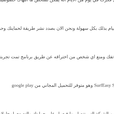
ام بذلك بكل سهولة ونحن الان بصدد نشر طريقة لحمايتك وحما
تفك ومنع اي شخص من اختراقه عن طريق برنامج تمت تجربته 
بين الشبكة التي تتصل بها فيعمل علي حمايتك والتصدي لمحاول