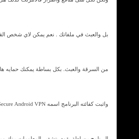
بل والعبث في ملفاتك . نعم يمكن لاي شخص القي
من السرقة والعبث. بكل بساطة يمكنك حمايه ها
واثبت كفائته البرنامج اسمه SurfEasy Secure Android VPN وهو متوفر للتحميل المجاني من google play
البرنامج ببساطة يقوم بتشفير المعلومات بينك و