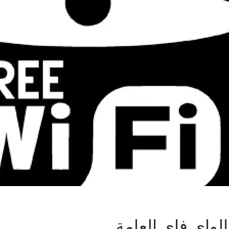
لواى فاى العامة