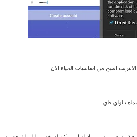
الانترنت اصبح من اساسيات الحياة الان
اه بالواي فاي
 فكرت في يوم من الايام انه يمكن لشخص ما انتهاك خصوصيت