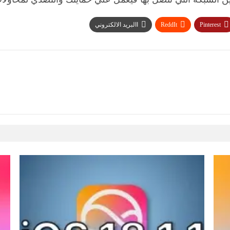
Pinterest
ReddIt
االبريد الالكتروني