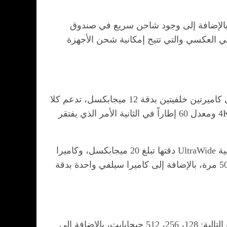
 سرعة أكبر في الشحن، بالإضافة إلى وجود شاحن سريع في صندوق
كي العكسي والتي تتيح إمكانية شحن الأجهزة
يعتبر ايفون XS ماكس من أفضل الهواتف الذكية المتوفرة الآن من حيث الكاميرا الخاصة به؛ حيث إنه يعتمد على كاميرتين خلفيتين بدقة 12 ميجابكسل، تدعم كلا
منهما ميزة التثبيت البصري OIS مع دعم ميزة Smart HDR، بالإضافة إلى إمكانية تسجيل الفيديو بدقة تصل إلى 4K ومعدل 60 إطاراً في الثانية الأمر الذي يفتقر
رغم ذلك فإن هواوي P30 برو يتفوّق نظرياً بكونه مزوداً بأربعة كاميرات، واحدة مزودة بدقة 40 ميجابكسل، والثانية UltraWide دقتها تبلغ 20 ميجابكسل، وكاميرا
مقربة بدقة 8 ميجابكسل وكاميرا ToF للعمق مع دعم التكبير البصري يصل إلى 5 مرات وتكبير رقمي يصل إلى 50 مرة، بالإضافة إلى كاميرا سيلفي واحدة بدقة
يتوفر جهاز ايفون بمساحات تخزينية متعددة وهي: 64 ،256 ،512 جيجابايت، أما هواوي يتوفر بالمساحات التخزينية التالية: 128، 256، 512 جيجابايت، بالإضافة إلى