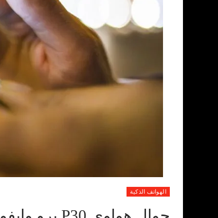
الهواتف الذكية
جوال هواوي P30 برو وايفون XS ماكس