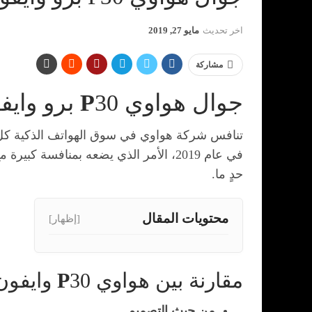
اخر تحديث
مايو 27, 2019
مشاركة
جوال هواوي
30 برو وايفون
P
حدٍ ما.
محتويات المقال
[إظهار]
مقارنة بين هواوي
30 وايفون
P
من حيث التصميم