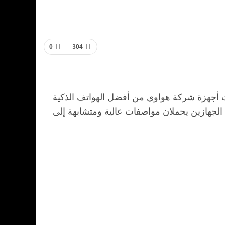
0
304
 الهواتف الذكية كل من شركتي سامسونج وابل، يعتبر جهاز هواوي P30 برو أحدث أجهزة شركة هواوي من أفضل الهواتف الذكية
كبيرة مع أحدث أجهزة شركة أبل وهو جهاز ايفون XS ماكس؛ حيث إن الجهازين يحملان مواصفات عالية ومتشابهة إلى