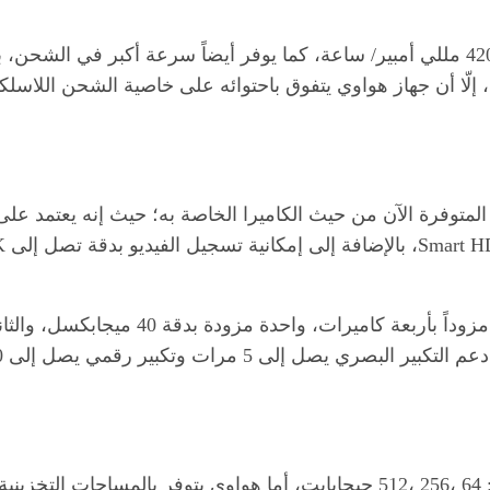
يحتوي هواوي P30 برو على بطارية أكبر بقدرة 4200 مللي أمبير/ ساعة، كما يوفر أيضاً
إلّا أن جهاز هواوي يتفوق باحتوائه على خاصية الشحن اللاسل