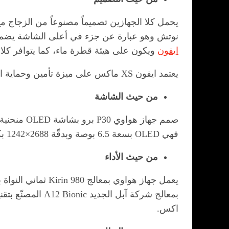
يحمل كلا الجهازين تصميماً مصنوعاً من الزجاج 
نوتش وهو عبارة عن جزء في أعلى الشاشة يضم ا
ايفون
ويكون على هيئة قطرة ماء، كما يتوافر كلا ا
يعتمد ايفون XS ماكس على ميزة تأمين وحماية الجهاز عبر بصمة الوجه فقط مع عدم وجود مستشعر للبصمات الذي يتواجد في جهاز هواوي P30 برو.
من حيث الشاشة
فهي OLED بسعة 6.5 بوصة وبدقّة 2688×1242 بكسل وكثافة 458 بكسل/بوصة كما تتميز بوجود ميزة 3D touch.
من حيث الأداء
يعمل جهاز هواوي بمعالج Kirin 980 ثماني النواة بتقنية 7 نانومتر؛ الذي يعتبر من أقوى معالجات شركة
اكس.