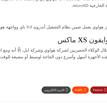
جية microSD.
XS
ماكس
الوكلاء الحصريين لشركة هواوي وشركة ابل، إلّا أنه ومع انت
ذه الأجهزة أسهل وأسرع دون الحاجة لوسيط أو مضيعة للوقت أ
Pinterest
ReddIt
االبريد الالكتروني