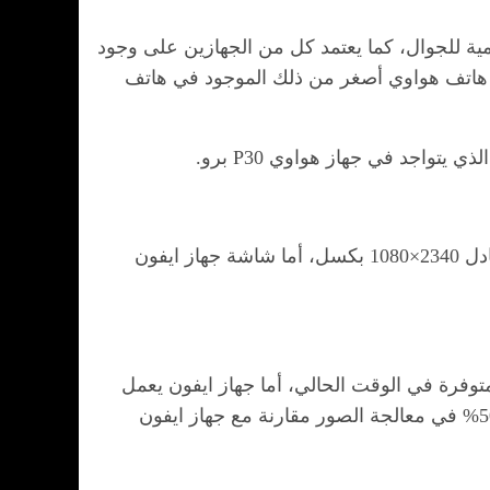
ية للجوال، كما يعتمد كل من الجهازين على وجود
 هاتف هواوي أصغر من ذلك الموجود في هاتف
صمم جهاز هواوي P30 برو بشاشة OLED منحنية من الجانبين وسعتها 6.47 بوصة، وشاشة بدقة +FHD أي ما يعادل 2340×1080 بكسل، أما شاشة جهاز ايفون
توفرة في الوقت الحالي، أما جهاز ايفون يعمل
بمعالج شركة آبل الجديد A12 Bionic المصنّع بتقنية 7 نانومتر ويوفر أداءاً أسرع بنسبة 15% وسرعة أكبر بنسبة 50% في معالجة الصور مقارنة مع جهاز ايفون