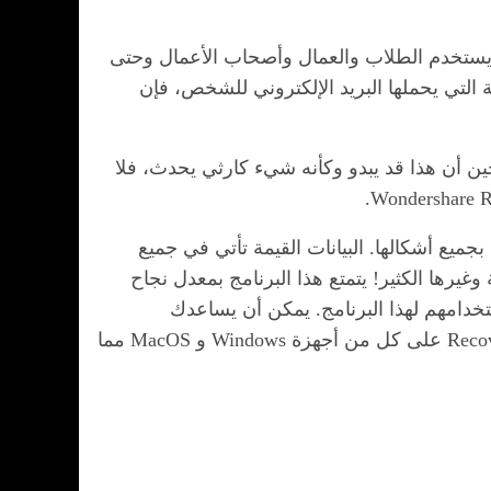
ل، يستخدم الطلاب والعمال وأصحاب الأعمال وحتى
 التي يحملها البريد الإلكتروني للشخص، فإن
ين أن هذا قد يبدو وكأنه شيء كارثي يحدث، فلا
يانات بجميع أشكالها. البيانات القيمة تأتي في جميع
يرها الكثير! يتمتع هذا البرنامج بمعدل نجاح
ستخدامهم لهذا البرنامج. يمكن أن يساعدك
Recoverit في استعادة رسائل البريد الإلكتروني التي فقدتها ببضع خطوات ونقرات بسيطة. يمكنك استخدام Recoverit على كل من أجهزة Windows و MacOS مما