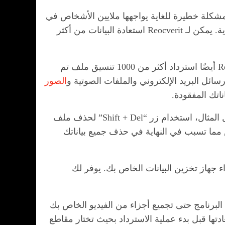
ن البيانات مشكلة خطيرة للغاية يواجهها ملايين الأشخاص في
جميع أنحاء العالم. يوفر لك Recoverit مكتبة واسعة جدًا من الميزات التي تجعله برنامجًا متعدد الاستخدامات للغاية. يمكن لـ Reocverit استعادة البيانات من أكثر
تحد هذه الميزة من كمية البيانات التي يتعذر على Recoverit استردادها إلى لا شيء تقريبًا. يمكن لبرنامج Recoverit أيضًا استرداد أكثر من 1000 تنسيق ملف تم
الصور
ناتك المفقودة.
قام مطورو Recoverit ببرمجة هذا البرنامج لاستعادة البيانات من أكثر من 500 سيناريو لحذف البيانات. على سبيل المثال، استخدام زر “Shift + Del” لحذف ملف
 مما تسبب في النهاية في حذف جميع بياناتك
ق أجزاء جهاز تخزين البيانات الخاص بك. يوفر لك
لبرنامج حتى تجميع أجزاء من الفيديو الخاص بك
ة على معاينة الملفات التي تريد استعادتها قبل بدء عملية الاسترداد بحيث تختار مقاطع