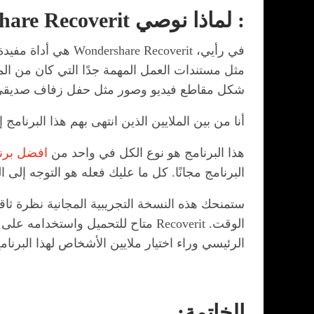
: لماذا نوصي Wondershare Recoverit لاسترداد بياناتك؟
في رأيي، ecoverit
مثل مستندات العمل المهمة جدًا التي كان من المم
شكل مقاطع فيديو وصور مثل حفل زفاف صديقي وح
أنا من بين الملايين الذين انتهى بهم هذا البرنا
هذا البرنامج هو نوع الكل في واحد من
افضل برنا
البرنامج مجانًا. كل ما عليك فعله هو التوجه إلى الموقع الرسمي لـ Wondershare Recoverit حيث يمكنك تحميل ا
ستمنحك هذه النسخة التجريبية المجانية نظرة ثاق
الرئيسي وراء اختيار ملايين الأشخاص لهذا البرنا
الخاتمة: