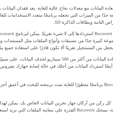
ة قوية للغاية لاستعادة البيانات مع معدلات نجاح عالية للغاية. يعد فقدا
عل من المستحيل تقريبًا ألا تكون قادرًا على استعادة جميع بيا
أيضًا استرداد البيانات من أجلك في حالة إصابة جهازك بفيروس
، يعد Recoverit برنامجًا متطورًا للغاية تمت برمجته للبحث في أعم
ل ركن من أركان جهاز تخزين البيانات الخاص بك. يمكن لهذا ا
لإصلاحه وجعله قابلاً للعرض. في نهاية هذه العملية، يمنحك Recoverit القدر