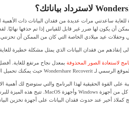
Wondershare R هي أداة مفيدة للغاية ساعدتني مرات عديدة من فقدان البيانات ذ
كن أن يكون لها ضرر غير قابل للقياس إذا تم حذفها نهائيًا. لق
فلات عيد ميلادي الخاصة التي كان من الممكن أن تحزنني إ
مج إلى إنقاذهم من فقدان البيانات الذي يمثل مشكلة خطيرة للغا
مج لاستعادة الصور المحذوفة
بمعدل نجاح مرتفع للغاية. أفضل
لبرنامج بالضغط على زر “تجربة مجانية”.
بة على القوة الحقيقية لهذا البرنامج والتي ستوضح لك أهمية ا
الوقت. Recoverit متاح للتحميل واستخدامه على كل
مج كملاذ أخير عند حدوث فقدان البيانات على أجهزة تخزين البيا