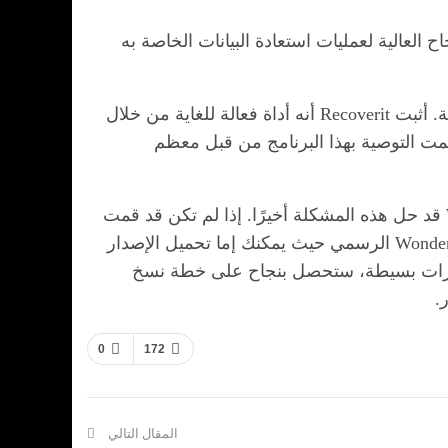
لات النجاح العالية لعمليات استعادة البيانات الخاصة به
لطالما كان فقدان البيانات مشكلة بدت غير قابلة للحل نظرًا لمدى تعقيد تجنب الضرر الناجم عن مثل هذه الكارثة. أثبت Recoverit أنه أداة فعالة للغاية من خلال
تمت التوصية بهذا البرنامج من قبل معظم
نحن نعلم كيف يمكن أن تكون تجربة فقدان بياناتك مزعجة ومحبطة، ولكن، لا تقلق لأن Wondershare Recoverit قد حل هذه المشكلة أخيرًا. إذا لم تكن قد قمت
بتحميل هذا البرنامج بالفعل، فسرع وقم بتحميله. يمكنك القيام بذلك من خلال التوجه إلى موقع Wondershare Recoverit الرسمي حيث يمكنك إما تحميل الإصدار
ضع نقرات بسيطة، ستحصل بنجاح على خطة نسخ
.
0
172
المقال التالي