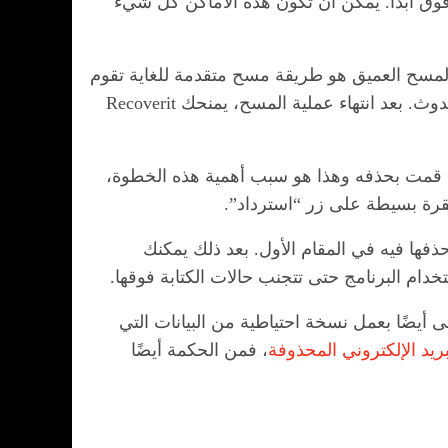
ر فوق ابدأ. يمكن أن تكون هذه الأماكن كل شيء
المسح العميق هو طريقة مسح متقدمة للغاية تقوم
بمسح كل جزء من جهاز تخزين البيانات الخاص بك مما يجعل الفشل في استعادة هذه البيانات شبه مستحيل الحدوث. بعد انتهاء عملية المسح، يمنحك Recoverit
ل ما قمت بحذفه وهذا هو سبب أهمية هذه الخطوة،
 نقرة بسيطة على زر “استرداد”.
ذفها فيه في المقام الأول. بعد ذلك يمكنك
دام البرنامج حتى تتجنب حالات الكتابة فوقها.
أيضًا بعمل نسخة احتياطية من البيانات التي
بريد الإلكتروني المحذوفة
، فمن الحكمة أيضًا