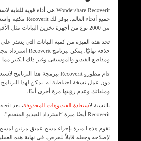
Wondershare Recoverit هي أدا
من 2000 نوع من أجهزة تخزين البيانات مثل الأقراص الثابتة وبطاقات الذاكرة SD.
حذفه نهائيًا. يمكن لبرنامج Recoverit استرداد مجموعة كبيرة جدًا من تنسيقات وأنواع الملفات مثل المستندات ورسائل البريد الإلكتروني والملفات الصوتية و
ومقاطع الفيديو والموسيقى وغير ذلك الكثير مما يج
دون عمل نسخة احتياطية له. يمكن لهذا البرنامج 
وملفاتك وعدم رؤيتها مرة أخرى أبدًا.
بالنسبة ل
استعادة الفيديوهات المحذوفة
Recoverit أيضًا ميزة “استرداد الفيديو المتقدم”.
تقوم هذه الميزة بإجراء مسح عميق مرتين لمسح ك