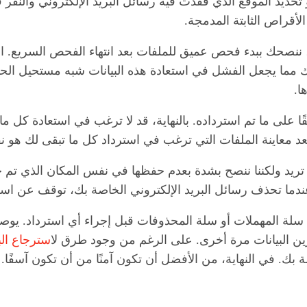
هو تحديد الموقع الذي فقدت فيه رسائل البريد الإلكتروني والنق
لأقراص الثابتة المدمجة.
ت، ننصحك ببدء فحص عميق للملفات بعد انتهاء الفحص السريع. 
ا.
قًا على ما تم استرداده. بالنهاية، قد لا ترغب في استعادة ك
ًا. بعد معاينة الملفات التي ترغب في استرداد كل ما تبقى لك هو
 تريد ولكننا ننصح بشدة بعدم حفظها في نفس المكان الذي تم ح
عندما تحذف رسائل البريد الإلكتروني الخاصة بك، توقف عن استخ
لة المهملات أو سلة المحذوفات قبل إجراء أي استرداد. يوصى 
ن البيانات مرة أخرى. على الرغم من وجود طرق ل
استرجاع ال
 بك. في النهاية، من الأفضل أن تكون آمنًا من أن تكون آسفًا.