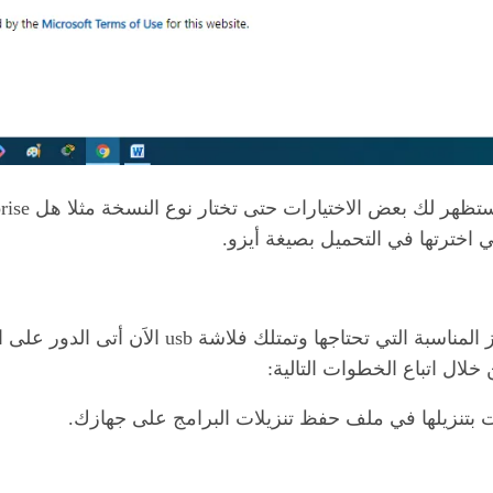
بعد أن قمت بتحميل برنامج rufus ونسخة الويندوز ال