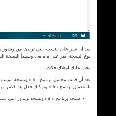
نوع النسخة أنقر على confirm وستبدأ النسخة التي اخترتها في التحميل بصيغة أيزو.
يجب عليك امتلاك فلاشة
باستعمال برنامج rufus ويمكنك فعل هذا الامر من خلال اتباع الخطوات التالية:
ستجد برنامج rufus ونسخة ويندوز التي قمت بتنزيلها في ملف حفظ تنزيلات البرامج على جهازك.