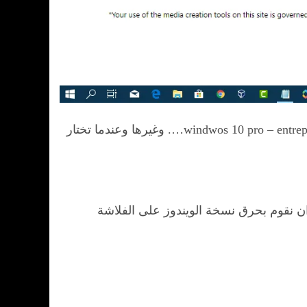
بعد أن تنقر على النسخة التي تريدها من ويندوز ستظهر لك بعض الاختيارات حتى تختار نوع النسخة مثلا هل windwos 10 pro – entreprise…. وغيرها وعندما تختار
مناسبة التي تحتاجها وتمتلك فلاشة usb الاَن أتى الدور على ان نقوم بحرق نسخة الويندوز على الفلاشة