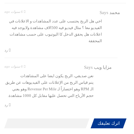
6 سنوات ago
محمد
Says
اخي هل الربح يحتسب على عدد المشاهدات و الاعلانات في
الفيديو معا ؟ مثال فيديو فيه 500الاف مشاهدة ولايوجد فيه
اعلانات هل يحقق الدخل كا اليوتيوب على حسب مشاهدات
المحققة
رد
6 سنوات ago
مزايا ويب
Says
نعن صديقي، الربح يكون ايضا على المشاهدات
يتم قياس الربح من الإعلانات على الفيديوهات عن طريق
الـ RPM وهو اختصاراً لـ Revenue Per Mile وهو يعني
حجم الأرباح التي تحصل عليها مقابل كل 1000 مشاهدة.
رد
اترك تعليقك