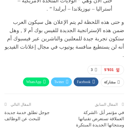
حتى الأن وهي ” الولايات المتحدة الأمريكية –
أستراليا – نيوزيلاندا – أيرلندا ” .
و حتى هذه اللحظة لم يتم الإعلان هل سيكون العرب
ضمن هذه الإستراتجية الجديدة للفيس بوك أم لا , وهل
ستكون تجربة جيدة للمعلنين والناشرين عبر فيسبوك أم
أنه لن يستطيع منافسة يوتيوب في مجال إعلانات الفيديو
.
3
5٬931
WhatsApp
Twitter
Facebook
مشاركة
ReddIt
Pinterest
Telegram
االبريد الالكتروني
المقال السابق
المقال التالي
في مؤتمر أبل -الشركة
جوجل تطلق خدمة جديدة
العملاقة تستعرض تقنياتها
للبحث عن الوظائف
ومنتجاتها الجديدة المبتكرة