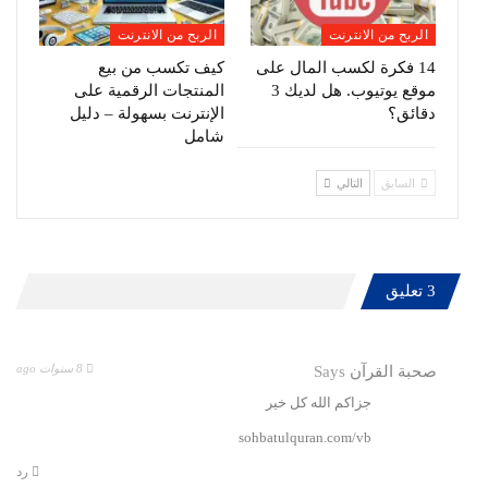
الربح من الانترنت
الربح من الانترنت
14 فكرة لكسب المال على
كيف تكسب من بيع
موقع يوتيوب. هل لديك 3
المنتجات الرقمية على
دقائق؟
الإنترنت بسهولة – دليل
شامل
السابق
التالي
3 تعليق
8 سنوات ago
صحبة القرآن
Says
جزاكم الله كل خير
sohbatulquran.com/vb
رد