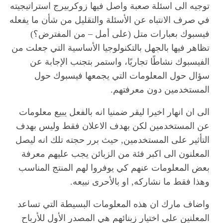
توجيه الى اسئلة صعبة واصل فيها زوكربيرج استراتيجيته
في صرف الانتباه عن الأسئلة والتقليل من شأن ما يفعله
فيسبوك بعبارات متل (على أمل – من المفترض؟)
تظاهر فيها بالجهل بالتكنولوجيا الأساسية التي جعلت من
الفيسبوك نشاطًا تجاريًا، واستمر بتجنب الإجابة عن
سؤال حول المعلومات التي يجمعها فيسبوك حول
المستخدمين دون معرفتهم.
الى ان انهار اخيرا ليقر ضمنيا انه بالفعل يبيع معلومات
عن المستخدمين لكن بهدف الاعلان فقط وليس بهدف
التأثير على المستخدمين, حيث برر حجته تلك انه ليصل
المعلنون الى اكبر فئة من الزبائن يجب عليهم معرفة
بعض المعلومات عنهم كي يوفروا لهم المنتج المناسب
وهذا فقط ما نشاركه, او بالأحرى نبيعه.
واضاف مارك ان هذه المعلومات البسيطة التي تساعد
المعلنين على اختيار زبنائهم هي المصدر الأول للأرباح