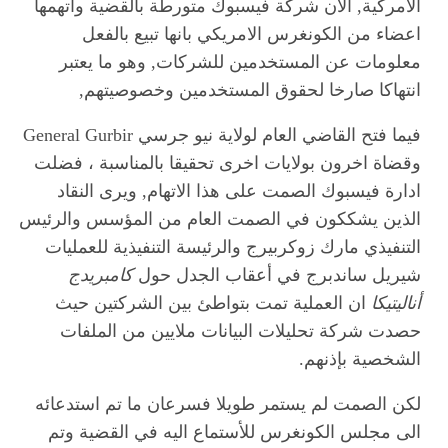
الامركية, الان شركة فيسبوك متورطة بالقضية واتهمها
اعضاء من الكونغرس الامريكي بانها تبيع بالفعل
معلومات عن المستخدمين للشركات, وهو ما يعتبر
انتهاكا صارخا لحقوق المستخدمين وخصوصيتهم,
فيما فتح القاضي العام لولاية نيو جرسي General Gurbir
وقضاة اخرون بولايات اخرى تحقيقا بالمناسبة ، فضلت
ادارة فيسبوك الصمت على هذا الاتهام, ويرى النقاد
الذين يشككون في الصمت العام من المؤسس والرئيس
التنفيذي مارك زوكربيرج والرئيسة التنفيذية للعمليات
شيريل ساندبرج في أعقاب الجدل حول
كامبريدج
أناليتيكا
ان العملية تمت بتواطئ بين الشركتين حيث
حصدت شركة تحليلات البيانات ملايين من الملفات
الشخصية بإذنهم.
لكن الصمت لم يستمر طويلا فسرعان ما تم استدعائه
الى مجلس الكونغرس للأستماع اليه في القضية وتم