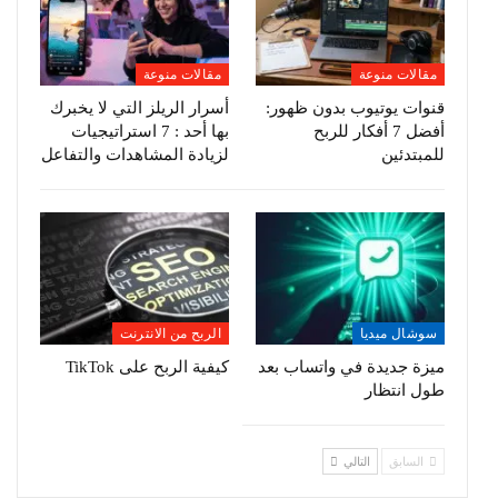
مقالات منوعة
مقالات منوعة
قنوات يوتيوب بدون ظهور:
أسرار الريلز التي لا يخبرك
أفضل 7 أفكار للربح
بها أحد : 7 استراتيجيات
للمبتدئين
لزيادة المشاهدات والتفاعل
سوشال ميديا
الربح من الانترنت
ميزة جديدة في واتساب بعد
كيفية الربح على TikTok
طول انتظار
السابق
التالي