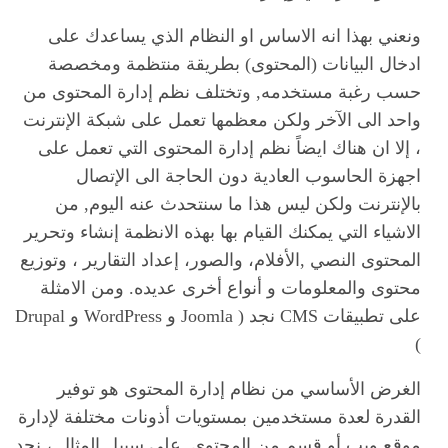
ونعني بهذا انه الاساس او النظام الذي يساعدك على
ادخال البيانات (المحتوى) بطريقة منتظمة ومخصصة
حسب رغبة مستخدمه, وتختلف نظم إدارة المحتوى من
واحد الى الآخر ولكن معظمها تعمل على شبكة الإنترنت
، إلا ان هناك ايضاً نظم إدارة المحتوى التي تعمل على
اجهزة الحاسوب العادية دون الحاجة الى الإتصال
بالإنترنت ولكن ليس هذا ما سنتحدث عنه اليوم, من
الاشياء التي يمكنك القيام بها بهذه الانظمة إنشاء وتحرير
المحتوى النصي ,الأفلام، والصور، إعداد التقارير ، وتوزيع
محتوى والمعلومات و أنواع أخرى عديده. ومن الامثلة
على تطبيقات CMS نجد ( Joomla و WordPress و Drupal
)
الغرض الأساسي من نظام إدارة المحتوى هو توفير
القدرة لعدة مستخدمين بمستويات أذونات مختلفة لإدارة
موقع ويب أو قسم من المحتوى. على سبيل المثال ، نجد