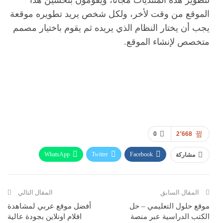
لتطوير هذه المنتديات مجانا، ويقومون بتحسين هذا
الموقع من وقت لأخر، ولكل شخص يريد تطويره موقعة
يجب أن يختار النظام الذي يريده ثم يقوم باختيار مصمم
متخصص لإنشاء الموقع.
0
2٬668
WhatsApp
Twitter
Facebook
مشاركة
ReddIt
Pinterest
Telegram
االبريد الالكتروني
المقال السابق
المقال التالي
موقع حلول التعليمي – حل
أفضل موقع عربي لمشاهدة
الكتب الدراسية عبر منصة
افلام اونلاين بجودة عالية