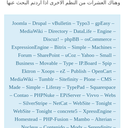
وهناك العشرات من النظم الاخرى اذا اردتم البحث عنها
Joomla – Drupal – vBulletin – Typo3 – gpEasy –
MediaWiki – Directory – DataLife – Engine –
Discuz! – phpBB – osCommerce –
ExpressionEngine – Bitrix – Simple – Machines –
Forum – SharePoint – uCoz – Yahoo – Small –
Business – Movable – Type – IP.Board – Spip –
Ektron – Xoops – eZ – Publish – OpenCart –
MediaWiki – Tumblr – Sitefinity – Plone – CMS –
Made – Simple – Liferay – TypePad – Squarespace
– Contao – PHPNuke – EPiServer – Vivvo – Webs
– SilverStripe – NetCat – WebSite – Tonight –
WebSite – Tonight – concrete5 – XpressEngine –
Homestead – PHP-Fusion – Mambo – Alterian –
Nucleus – Contenido – Modx – Serendipity –