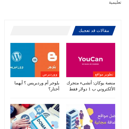
تعليمية
مقالات قد تعجبك
تطوير مواقع
ووردبرس
منصة يوكان: أنشىء متجرك
بلوجر أم وردبريس ؟ أيهما
الألكتروني ب 1 دولار فقط
أختار؟