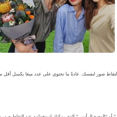
لتقاط صور لنفسك. عادةً ما تحتوي على عدد ميغا بكسل أقل من ال
” أو “الوضع الرأسي” الذي يمكنك استخدامه عند التقاط صور س