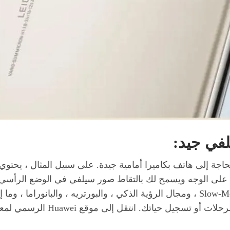
في جيد:
ة إلى هاتف بكاميرا أمامية جيدة. على سبيل المثال ، يحتوي هاتف 
على الوجه ويسمح لك بالتقاط صور سيلفي في الوضع الرأسي بت
أوضاع التقاط الكاميرا الأمامية ، مثل Slow-Motion Selfie ، ومجال الرؤية الذكي ، وا
اتك. انتقل إلى موقع Huawei الرسمي لمعرفة المزيد عن p50